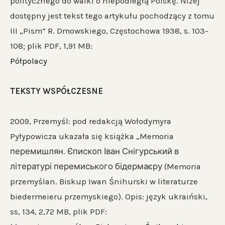
politycznego do walki o niepodległą Polskę. Niżej
dostępny jest tekst tego artykułu pochodzący z tomu
III „Pism” R. Dmowskiego, Częstochowa 1938, s. 103-
108; plik PDF, 1,91 MB:
Półpolacy
TEKSTY WSPÓŁCZESNE
2009, Przemyśl: pod redakcją Wołodymyra
Pyłypowicza ukazała się książka „Memoria
перемишлян. Єпископ Іван Снігурський в
літературі перемиського бідермаєру (Memoria
przemyślan. Biskup Iwan Śnihurski w literaturze
biedermeieru przemyskiego). Opis: język ukraiński,
ss, 134, 2,72 MB, plik PDF: