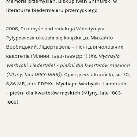
Memoria przemyślan. Biskup Iwan Śnihurski w
literaturze biedermeieru przemyskiego
2008, Przemyśl: pod redakcją Wołodymyra
Pyłypowicza ukazała się książka „о. Михайло
Вербицький. Лідертафель – пісні для чоловічих
квартетів (Млини, 1863-1869 рр.”) (
Ks. Mychajło
Werbycki. Liedertafel – pieśni dla kwartetów męskich
(Młyny, lata 1863-1869)
). Opis: język ukraiński, ss, 70,
5,36 MB, plik PDF:
Ks. Mychajło Werbycki. Liedertafel
– pieśni dla kwartetów męskich (Młyny, lata 1863-
1869)