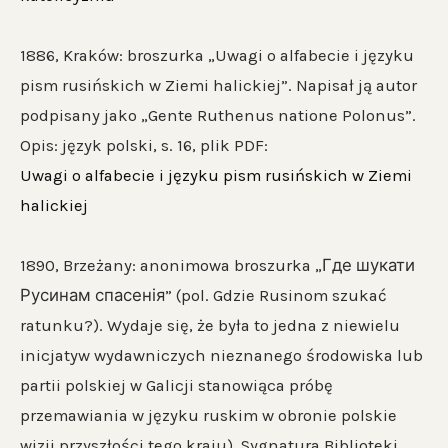
1886, Kraków: broszurka „Uwagi o alfabecie i języku
pism rusińskich w Ziemi halickiej”. Napisał ją autor
podpisany jako „Gente Ruthenus natione Polonus”.
Opis: język polski, s. 16, plik PDF:
Uwagi o alfabecie i języku pism rusińskich w Ziemi
halickiej
1890, Brzeżany: anonimowa broszurka „Где шукати
Русинам спасенія” (pol. Gdzie Rusinom szukać
ratunku?). Wydaje się, że była to jedna z niewielu
inicjatyw wydawniczych nieznanego środowiska lub
partii polskiej w Galicji stanowiąca próbę
przemawiania w języku ruskim w obronie polskie
wizji przyszłości tego kraju). Sygnatura Biblioteki