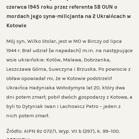
czerwca 1945 roku przez referenta SB OUN o
mordach jego syna-milicjanta na 2 Ukraińcach w
Kotowie
Mój syn, Wilko Stolar, jest w MO w Birczy od lipca
1944 r. Brał udział [w napadach] m.in. na następujące
wsie ukraińskie: Kotów, Malawa, Dobrzanka,
Leszczawa Górna, Suwczyna i Brzuska. Po powrocie z
obław opowiadał mi, że w Kotowie podstrzelił
Ukraińca Hadyniaka Wołodymyra lat 20, który dwa
dni potem zmarł; pobił dwóch gospodarzy z Kotowa, a
byli to Dytyniak Iwan i Lachowicz Petro – jeden z
nich potem zmarł.
Źródło: AIPN Rz 072/1, Wyp. VII b (297), k. 99–100.