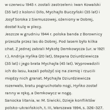
w czerwcu 1945 r. zostali zastrzeleni: Iwan Kowalski
(35 lat) z kolonii Diło, Mychajło Buczyński (35 lat) i
Josyf Soroka z Siemuszowej, ożeniony w Dobrej,
dostał kulę w plecy.
Jeszcze w grudniu 1944 r. polska banda z Borownicy
przeszła przez las do Dobrej. Pod lasem było kilka
chat. Z jednej zabrali Mykołę Demkowycza (ur. w 1921
r.), Andrija Hyńka (20 lat), Stepana Dziurdziewicza
(35 lat) i jego brata Mychajła (45 lat). Wyprowadzili
ich do lasu, kazali położyć się na ziemię i rzucili
między nich granat. Mychajła Dziurdziewicza
rozerwało, bratu pogruchotało nogi, Hyńko został
ranny w rękę, a Demkowycz w nogę.
Sanocka litania, w: M. Siwicki, Dzieje konfliktów
polsko-ukraińskich, t. III, Warszawa 1994, s. 326–327.