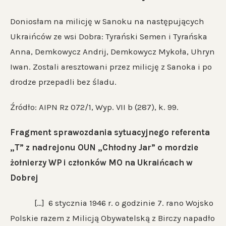
Doniosłam na milicję w Sanoku na następujących
Ukraińców ze wsi Dobra: Tyrański Semen i Tyrańska
Anna, Demkowycz Andrij, Demkowycz Mykoła, Uhryn
Iwan. Zostali aresztowani przez milicję z Sanoka i po
drodze przepadli bez śladu.
Źródło: AIPN Rz 072/1, Wyp. VII b (287), k. 99.
Fragment sprawozdania sytuacyjnego referenta
„T” z nadrejonu OUN „Chłodny Jar” o mordzie
żołnierzy WP i członków MO na Ukraińcach w
Dobrej
[…] 6 stycznia 1946 r. o godzinie 7. rano Wojsko
Polskie razem z Milicją Obywatelską z Birczy napadło