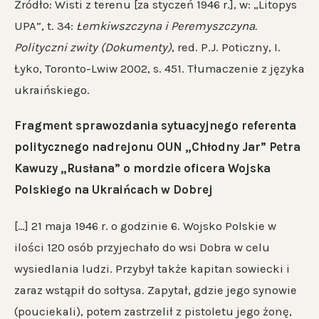
Źródło: Wisti z terenu [za styczeń 1946 r.], w: „Litopys
UPA”, t. 34:
Łemkiwszczyna i Peremyszczyna.
Polityczni zwity (Dokumenty)
, red. P.J. Poticzny, I.
Łyko, Toronto-Lwiw 2002, s. 451. Tłumaczenie z języka
ukraińskiego.
Fragment sprawozdania sytuacyjnego referenta
politycznego nadrejonu OUN „Chłodny Jar” Petra
Kawuzy „Rusłana” o mordzie oficera Wojska
Polskiego na Ukraińcach w Dobrej
[…] 21 maja 1946 r. o godzinie 6. Wojsko Polskie w
ilości 120 osób przyjechało do wsi Dobra w celu
wysiedlania ludzi. Przybył także kapitan sowiecki i
zaraz wstąpił do sołtysa. Zapytał, gdzie jego synowie
(pouciekali), potem zastrzelił z pistoletu jego żonę,