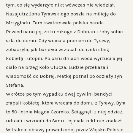
tym, co się wydarzyło nikt wówczas nie wiedział.
Nazajutrz żona Tyrawskiego poszła na milicję do
Mrzygłodu. Tam kwaterowała polska banda.
Powiedziano jej, że tu nikogo z Dobrian i żeby sobie
szła do domu. Gdy wracała promem do Tyrawy,
zobaczyła, jak bandyci wrzucali do rzeki starą
kobietę i utopili. Po paru dniach woda wyrzuciła jej
ciało na brzeg koło Ulucza. Ludzie przekazali
wiadomość do Dobrej. Matkę poznał po odzieży syn
Stefana.
Wkrótce po tym wypadku dwaj cywilni bandyci
złapali kobietę, która wracała do domu z Tyrawy. Była
to 50-letnia Magda Czomko. Ściągnęli z niej odzież,
udusili i wrzucili do Sanu. Jej ciała nikt nie znalazł.
W trakcie obławy prowadzonej przez Wojsko Polskie