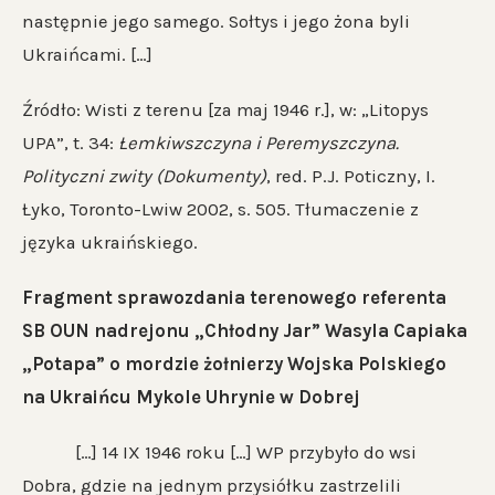
następnie jego samego. Sołtys i jego żona byli
Ukraińcami. […]
Źródło: Wisti z terenu [za maj 1946 r.], w: „Litopys
UPA”, t. 34:
Łemkiwszczyna i Peremyszczyna.
Polityczni zwity (Dokumenty)
, red. P.J. Poticzny, I.
Łyko, Toronto-Lwiw 2002, s. 505. Tłumaczenie z
języka ukraińskiego.
Fragment sprawozdania terenowego referenta
SB OUN nadrejonu „Chłodny Jar” Wasyla Capiaka
„Potapa” o mordzie żołnierzy Wojska Polskiego
na Ukraińcu Mykole Uhrynie w Dobrej
[…] 14 IX 1946 roku […] WP przybyło do wsi
Dobra, gdzie na jednym przysiółku zastrzelili