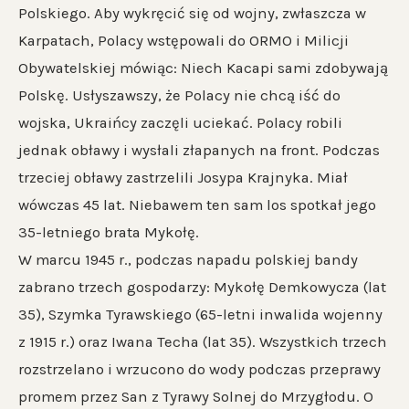
Polskiego. Aby wykręcić się od wojny, zwłaszcza w
Karpatach, Polacy wstępowali do ORMO i Milicji
Obywatelskiej mówiąc: Niech Kacapi sami zdobywają
Polskę. Usłyszawszy, że Polacy nie chcą iść do
wojska, Ukraińcy zaczęli uciekać. Polacy robili
jednak obławy i wysłali złapanych na front. Podczas
trzeciej obławy zastrzelili Josypa Krajnyka. Miał
wówczas 45 lat. Niebawem ten sam los spotkał jego
35-letniego brata Mykołę.
W marcu 1945 r., podczas napadu polskiej bandy
zabrano trzech gospodarzy: Mykołę Demkowycza (lat
35), Szymka Tyrawskiego (65-letni inwalida wojenny
z 1915 r.) oraz Iwana Techa (lat 35). Wszystkich trzech
rozstrzelano i wrzucono do wody podczas przeprawy
promem przez San z Tyrawy Solnej do Mrzygłodu. O