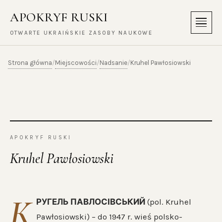
APOKRYF RUSKI
Menu
OTWARTE UKRAIŃSKIE ZASOBY NAUKOWE
Strona główna
Miejscowości
Nadsanie
/
/
/
Kruhel Pawłosiowski
APOKRYF RUSKI
Kruhel Pawłosiowski
К
РУГЕЛЬ ПАВЛОСІВСЬКИЙ
(pol. Kruhel
Pawłosiowski) – do 1947 r. wieś polsko-