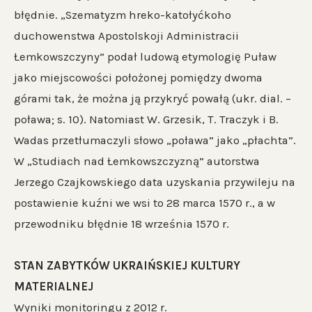
błędnie. „Szematyzm hreko-katołyćkoho
duchowenstwa Apostolskoji Administracii
Łemkowszczyny” podał ludową etymologię Puław
jako miejscowości położonej pomiędzy dwoma
górami tak, że można ją przykryć powałą (ukr. dial. –
poława; s. 10). Natomiast W. Grzesik, T. Traczyk i B.
Wadas przetłumaczyli słowo „poława” jako „płachta”.
W „Studiach nad Łemkowszczyzną” autorstwa
Jerzego Czajkowskiego data uzyskania przywileju na
postawienie kuźni we wsi to 28 marca 1570 r., a w
przewodniku błędnie 18 września 1570 r.
STAN ZABYTKÓW UKRAIŃSKIEJ KULTURY
MATERIALNEJ
Wyniki monitoringu z 2012 r.