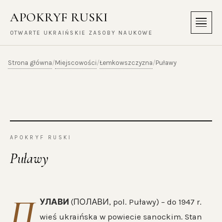
APOKRYF RUSKI
Menu
OTWARTE UKRAIŃSKIE ZASOBY NAUKOWE
Strona główna
Miejscowości
Łemkowszczyzna
/
/
/
Puławy
APOKRYF RUSKI
Puławy
П
УЛАВИ
(ПОЛАВИ, pol. Puławy) – do 1947 r.
wieś ukraińska w powiecie sanockim. Stan