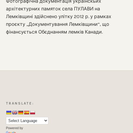
Фотографічна документація українскьих
архітектурних памяток села ПУЛАВИ на
Лемківщині здійснено улітку 2012 р. у рамках
проєкту „Документування Лемківщини”, що
фінансується Обєднанням лемків Канади.
TRANSLATE:
Powered by