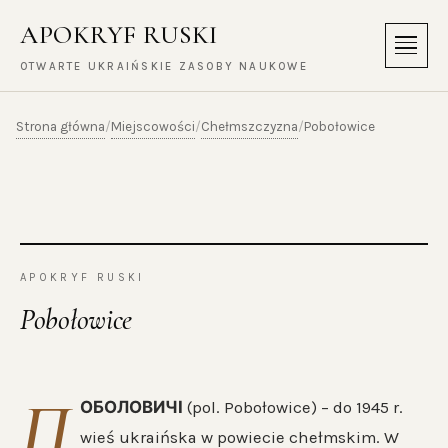
APOKRYF RUSKI
Menu
OTWARTE UKRAIŃSKIE ZASOBY NAUKOWE
Strona główna
Miejscowości
Chełmszczyzna
/
/
/
Pobołowice
APOKRYF RUSKI
Pobołowice
П
ОБОЛОВИЧІ
(pol. Pobołowice) – do 1945 r.
wieś ukraińska w powiecie chełmskim. W