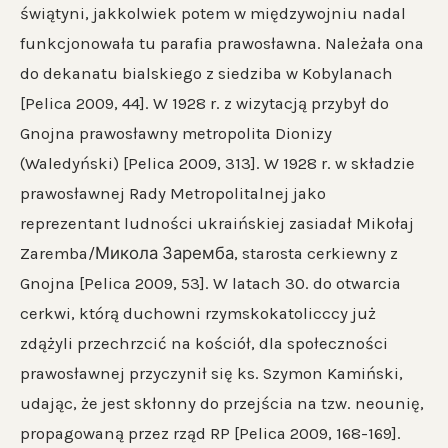
świątyni, jakkolwiek potem w międzywojniu nadal
funkcjonowała tu parafia prawosławna. Należała ona
do dekanatu bialskiego z siedziba w Kobylanach
[Pelica 2009, 44]. W 1928 r. z wizytacją przybył do
Gnojna prawosławny metropolita Dionizy
(Waledyński) [Pelica 2009, 313]. W 1928 r. w składzie
prawosławnej Rady Metropolitalnej jako
reprezentant ludności ukraińskiej zasiadał Mikołaj
Zaremba/Микола Заремба, starosta cerkiewny z
Gnojna [Pelica 2009, 53]. W latach 30. do otwarcia
cerkwi, którą duchowni rzymskokatolicccy już
zdążyli przechrzcić na kościół, dla społeczności
prawosławnej przyczynił się ks. Szymon Kamiński,
udając, że jest skłonny do przejścia na tzw. neounię,
propagowaną przez rząd RP [Pelica 2009, 168-169].