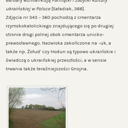
Barbary wzmiankują
Pamiątki i zabytki kultury
ukraińskiej w Polsce
[Saładiak, 388].
Zdjęcia nr 343 – 360 pochodzą z cmentarza
rzymskokatolickiego znajdującego się po drugiej
stronie drogi polnej obok cmentarza unicko-
prawosławnego. Nazwiska zakończone na -uk, a
także np. Żołud’ czy Hodun są typowo ukraińskie i
świadczą o ukraińskiej przeszłości, a w sensie
trwania także teraźniejszości Gnojna.