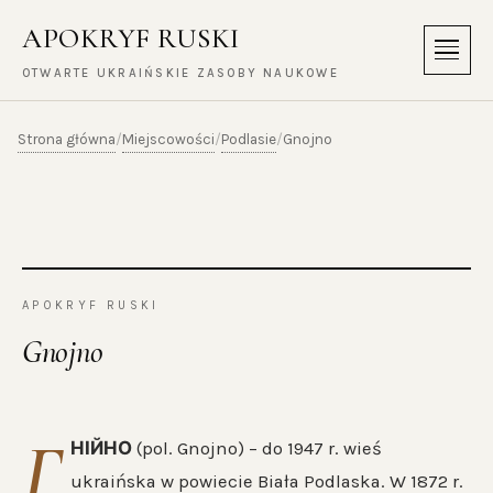
APOKRYF RUSKI
Menu
OTWARTE UKRAIŃSKIE ZASOBY NAUKOWE
Strona główna
Miejscowości
Podlasie
/
/
/
Gnojno
APOKRYF RUSKI
Gnojno
Г
НІЙНО
(pol. Gnojno) – do 1947 r. wieś
ukraińska w powiecie Biała Podlaska. W 1872 r.