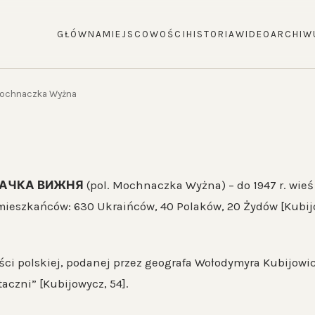
GŁÓWNA
MIEJSCOWOŚCI
HISTORIA
WIDEO
ARCHIW
ochnaczka Wyżna
АЧКА ВИЖНЯ
(pol. Mochnaczka Wyżna) – do 1947 r. wieś
mieszkańców: 630 Ukraińców, 40 Polaków, 20 Żydów [Kubijo
ci polskiej, podanej przez geografa Wołodymyra Kubijowic
taczni” [Kubijowycz, 54].