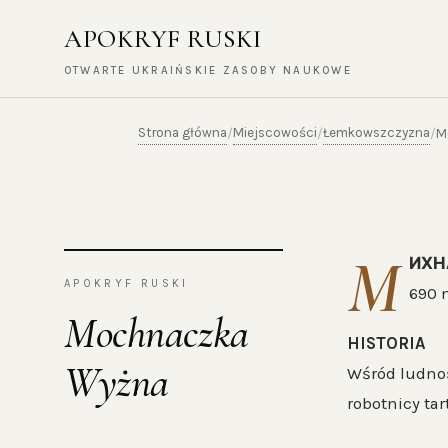
APOKRYF RUSKI
OTWARTE UKRAIŃSKIE ZASOBY NAUKOWE
Strona główna
Miejscowości
Łemkowszczyzna
/
/
/
M
М
ИХН
APOKRYF RUSKI
690 
Mochnaczka
HISTORIA
Wyżna
Wśród ludnoś
robotnicy tar