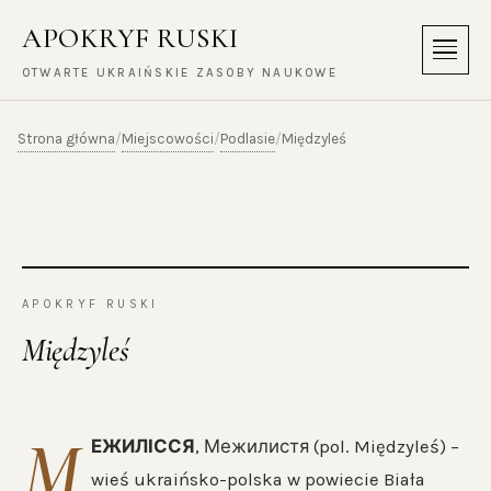
APOKRYF RUSKI
Menu
OTWARTE UKRAIŃSKIE ZASOBY NAUKOWE
Strona główna
Miejscowości
Podlasie
/
/
/
Międzyleś
APOKRYF RUSKI
Międzyleś
М
ЕЖИЛІССЯ
, Межилистя (pol. Międzyleś) –
wieś ukraińsko-polska w powiecie Biała