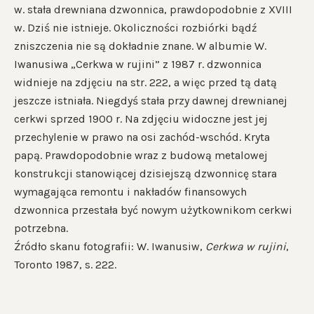
w. stała drewniana dzwonnica, prawdopodobnie z XVIII
w. Dziś nie istnieje. Okoliczności rozbiórki bądź
zniszczenia nie są dokładnie znane. W albumie W.
Iwanusiwa „Cerkwa w rujini” z 1987 r. dzwonnica
widnieje na zdjęciu na str. 222, a więc przed tą datą
jeszcze istniała. Niegdyś stała przy dawnej drewnianej
cerkwi sprzed 1900 r. Na zdjęciu widoczne jest jej
przechylenie w prawo na osi zachód-wschód. Kryta
papą. Prawdopodobnie wraz z budową metalowej
konstrukcji stanowiącej dzisiejszą dzwonnicę stara
wymagająca remontu i nakładów finansowych
dzwonnica przestała być nowym użytkownikom cerkwi
potrzebna.
Źródło skanu fotografii: W. Iwanusiw,
Cerkwa w rujini
,
Toronto 1987, s. 222.