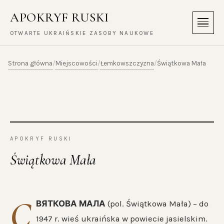
APOKRYF RUSKI
Menu
OTWARTE UKRAIŃSKIE ZASOBY NAUKOWE
Strona główna
Miejscowości
Łemkowszczyzna
/
/
/
Świątkowa Mała
APOKRYF RUSKI
Świątkowa Mała
С
ВЯТКОВА МАЛА
(pol. Świątkowa Mała) – do
1947 r. wieś ukraińska w powiecie jasielskim.