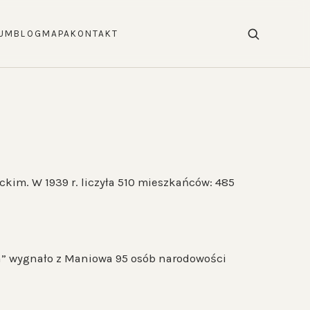
UM
BLOG
MAPA
KONTAKT
ckim. W 1939 r. liczyła 510 mieszkańców: 485
ła” wygnało z Maniowa 95 osób narodowości