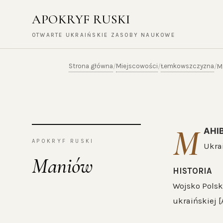
APOKRYF RUSKI
OTWARTE UKRAIŃSKIE ZASOBY NAUKOWE
Strona główna
Miejscowości
Łemkowszczyzna
/
/
/
M
М
АНІ
APOKRYF RUSKI
Ukra
Maniów
HISTORIA
Wojsko Polsk
ukraińskiej [