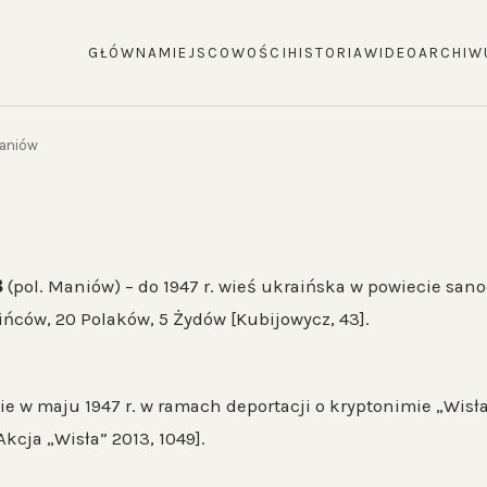
GŁÓWNA
MIEJSCOWOŚCI
HISTORIA
WIDEO
ARCHIW
aniów
В
(pol. Maniów) – do 1947 r. wieś ukraińska w powiecie sano
ińców, 20 Polaków, 5 Żydów [Kubijowycz, 43].
ie w maju 1947 r. w ramach deportacji o kryptonimie „Wis
Akcja „Wisła” 2013, 1049].