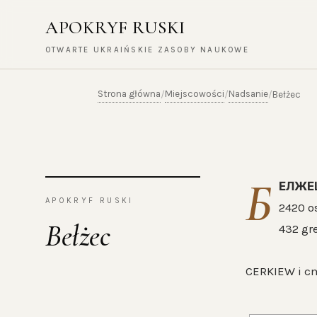
APOKRYF RUSKI
OTWARTE UKRAIŃSKIE ZASOBY NAUKOWE
Strona główna
Miejscowości
Nadsanie
/
/
/
Bełżec
Б
ЕЛЖЕ
APOKRYF RUSKI
2420 o
Bełżec
432 gr
CERKIEW i c