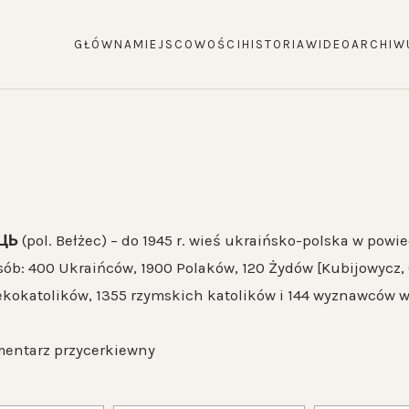
GŁÓWNA
MIEJSCOWOŚCI
HISTORIA
WIDEO
ARCHIW
ЦЬ
(pol. Bełżec) – do 1945 r. wieś ukraińsko-polska w pow
sób: 400 Ukraińców, 1900 Polaków, 120 Żydów [Kubijowycz, 
ekokatolików, 1355 rzymskich katolików i 144 wyznawców wi
mentarz przycerkiewny