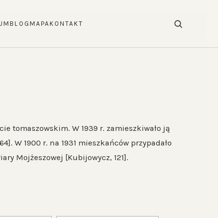
UM
BLOG
MAPA
KONTAKT
iecie tomaszowskim. W 1939 r. zamieszkiwało ją
64]. W 1900 r. na 1931 mieszkańców przypadało
ary Mojżeszowej [Kubijowycz, 121].