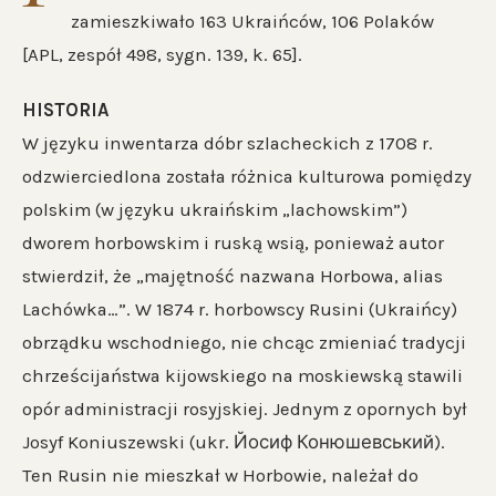
zamieszkiwało 163 Ukraińców, 106 Polaków
[APL, zespół 498, sygn. 139, k. 65].
HISTORIA
W języku inwentarza dóbr szlacheckich z 1708 r.
odzwierciedlona została różnica kulturowa pomiędzy
polskim (w języku ukraińskim „lachowskim”)
dworem horbowskim i ruską wsią, ponieważ autor
stwierdził, że „majętność nazwana Horbowa, alias
Lachówka…”. W 1874 r. horbowscy Rusini (Ukraińcy)
obrządku wschodniego, nie chcąc zmieniać tradycji
chrześcijaństwa kijowskiego na moskiewską stawili
opór administracji rosyjskiej. Jednym z opornych był
Josyf Koniuszewski (ukr. Йосиф Конюшевський).
Ten Rusin nie mieszkał w Horbowie, należał do