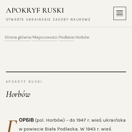
APOKRYF RUSKI
Menu
OTWARTE UKRAIŃSKIE ZASOBY NAUKOWE
Strona główna
Miejscowości
Podlasie
/
/
/
Horbów
APOKRYF RUSKI
Horbów
Г
ОРБІВ
(pol. Horbów) – do 1947 r. wieś ukraińska
w powiecie Biała Podlaska. W 1943 r. wieś