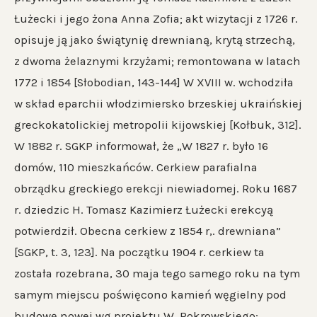
Łużecki i jego żona Anna Zofia; akt wizytacji z 1726 r.
opisuje ją jako świątynię drewnianą, krytą strzechą,
z dwoma żelaznymi krzyżami; remontowana w latach
1772 i 1854 [Słobodian, 143-144] W XVIII w. wchodziła
w skład eparchii włodzimiersko brzeskiej ukraińskiej
greckokatolickiej metropolii kijowskiej [Kołbuk, 312].
W 1882 r. SGKP informował, że „W 1827 r. było 16
domów, 110 mieszkańców. Cerkiew parafialna
obrządku greckiego erekcji niewiadomej. Roku 1687
r. dziedzic H. Tomasz Kazimierz Łużecki erekcyą
potwierdził. Obecna cerkiew z 1854 r,. drewniana”
[SGKP, t. 3, 123]. Na początku 1904 r. cerkiew ta
została rozebrana, 30 maja tego samego roku na tym
samym miejscu poświęcono kamień węgielny pod
budowę nowej wg projektu W. Pokrowskiego;