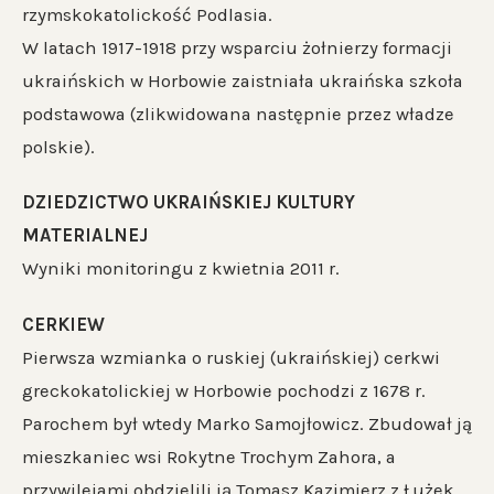
rzymskokatolickość Podlasia.
W latach 1917-1918 przy wsparciu żołnierzy formacji
ukraińskich w Horbowie zaistniała ukraińska szkoła
podstawowa (zlikwidowana następnie przez władze
polskie).
DZIEDZICTWO UKRAIŃSKIEJ KULTURY
MATERIALNEJ
Wyniki monitoringu z kwietnia 2011 r.
CERKIEW
Pierwsza wzmianka o ruskiej (ukraińskiej) cerkwi
greckokatolickiej w Horbowie pochodzi z 1678 r.
Parochem był wtedy Marko Samojłowicz. Zbudował ją
mieszkaniec wsi Rokytne Trochym Zahora, a
przywilejami obdzielili ją Tomasz Kazimierz z Łużek