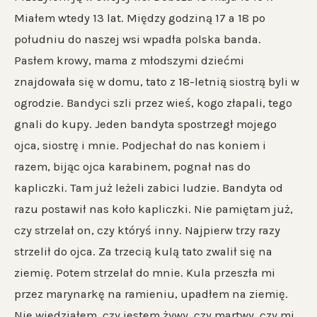
Miałem wtedy 13 lat. Między godziną 17 a 18 po
południu do naszej wsi wpadła polska banda.
Pasłem krowy, mama z młodszymi dziećmi
znajdowała się w domu, tato z 18-letnią siostrą byli w
ogrodzie. Bandyci szli przez wieś, kogo złapali, tego
gnali do kupy. Jeden bandyta spostrzegł mojego
ojca, siostrę i mnie. Podjechał do nas koniem i
razem, bijąc ojca karabinem, pognał nas do
kapliczki. Tam już leżeli zabici ludzie. Bandyta od
razu postawił nas koło kapliczki. Nie pamiętam już,
czy strzelał on, czy któryś inny. Najpierw trzy razy
strzelił do ojca. Za trzecią kulą tato zwalił się na
ziemię. Potem strzelał do mnie. Kula przeszła mi
przez marynarkę na ramieniu, upadłem na ziemię.
Nie wiedziałem, czy jestem żywy, czy martwy, czy mi