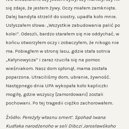
się zdaje, że jestem żywy. Oczy miałem zamknięte.
Dalej bandyta strzelił do siostry, upadła koło mnie.
Usłyszałem słowa: „Wszystkie zabudowania palić po
kolei”. Odeszli, bardzo starałem się nie oddychać, w
końcu otworzyłem oczy i zobaczyłem, że nikogo nie
ma. Pobiegłem w stronę lasu, gdzie stała sotnia
„Kałynowycza” i zaraz rzuciła się na pomoc
wieśniakom. Nasz dom spłonął, mama została
poparzona. Utraciliśmy dom, ubranie, żywność.
Następnego dnia UPA wykopała koło kapliczki
mogiłę, gdzie wszyscy [zamordowani] zostali
pochowani. Po tej tragedii ciężko zachorowałem.
Źródło:
Pereżyły własnu smert’. Spohad Iwana
Kudłaka narodżenoho w seli Dibczi Jarosławśkoho