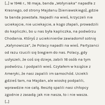
[…] w 1946 r., 18 maja, banda „Wołyniaka” napadła z
Krasnego, od strony Majdanu [Sieniawskiego], gdzie
ta banda powstała. Napadli na wieś, krzyczeli nie
uciekajcie, nie uciekajcie, a kogo złapali, prowadzili
do kapliczki, bo u nas była kapliczka, na podwórzu
Chodania. Któryś z uciekinierów zawiadomił sotnię
„Kałynowicza”, że Polacy napadli na wieś. Partyzanci
od razu rzucili się biegiem do nas. Polacy, gdy
usłyszeli, że coś się dzieje, zabili 18 osób na tym
podwórzu. I podpalili wieś. Czytałem w książce z
Ameryki, że nasi zapalili im samochód. Uciekli
gdzieś tam, na Majdan, ale wioskę podpalili,
wprawdzie nie całą. Resztę spalili nasi chłopcy
zgodnie z zasadą: jak nie nasza, to i nie wasza.
[…]