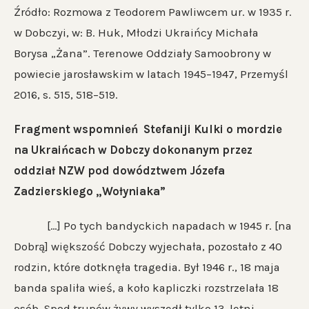
Źródło: Rozmowa z Teodorem Pawliwcem ur. w 1935 r.
w Dobczyi, w: B. Huk, Młodzi Ukraińcy Michała
Borysa „Żana”. Terenowe Oddziały Samoobrony w
powiecie jarosławskim w latach 1945–1947, Przemyśl
2016, s. 515, 518–519.
Fragment wspomnień Stefaniji Kulki o mordzie
na Ukraińcach w Dobczy dokonanym przez
oddział NZW pod dowództwem Józefa
Zadzierskiego „Wołyniaka”
[…] Po tych bandyckich napadach w 1945 r. [na
Dobrą] większość Dobczy wyjechała, pozostało z 40
rodzin, które dotknęła tragedia. Był 1946 r., 18 maja
banda spaliła wieś, a koło kapliczki rozstrzelała 18
osób. Spod trupów żywy wyszedł tylko 13-letni