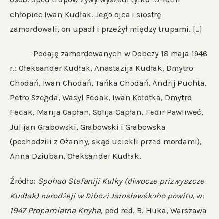
chłopiec Iwan Kudłak. Jego ojca i siostrę
zamordowali, on upadł i przeżył między trupami. […]
Podaję zamordowanych w Dobczy 18 maja 1946
r.: Ołeksander Kudłak, Anastazija Kudłak, Dmytro
Chodań, Iwan Chodań, Tańka Chodań, Andrij Puchta,
Petro Szegda, Wasyl Fedak, Iwan Kołotka, Dmytro
Fedak, Marija Capłan, Sofija Capłan, Fedir Pawliweć,
Julijan Grabowski, Grabowski i Grabowska
(pochodzili z Ożanny, skąd uciekli przed mordami),
Anna Dziuban, Ołeksander Kudłak.
Źródło:
Spohad Stefaniji Kulky (diwocze prizwyszcze
Kudłak) narodżeji w Dibczi Jarosławśkoho powitu
, w:
1947 Propamiatna Knyha
, pod red. B. Huka, Warszawa