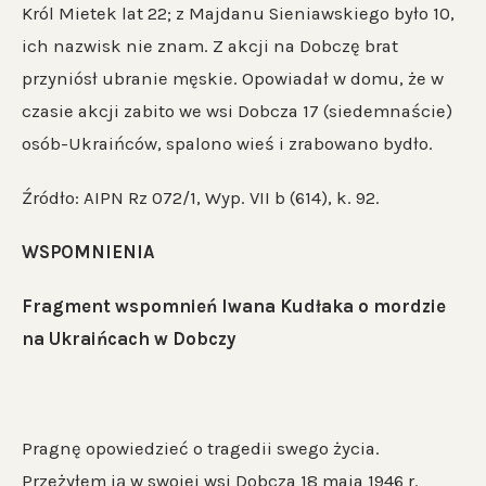
Król Mietek lat 22; z Majdanu Sieniawskiego było 10,
ich nazwisk nie znam. Z akcji na Dobczę brat
przyniósł ubranie męskie. Opowiadał w domu, że w
czasie akcji zabito we wsi Dobcza 17 (siedemnaście)
osób-Ukraińców, spalono wieś i zrabowano bydło.
Źródło: AIPN Rz 072/1, Wyp. VII b (614), k. 92.
WSPOMNIENIA
Fragment wspomnień Iwana Kudłaka o mordzie
na Ukraińcach w Dobczy
Pragnę opowiedzieć o tragedii swego życia.
Przeżyłem ją w swojej wsi Dobcza 18 maja 1946 r.