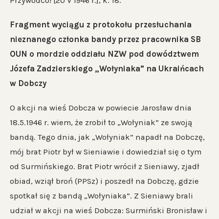
Przywódco! [20 V 1946 r.], k. 18.
Fragment wyciągu z protokołu przesłuchania
nieznanego członka bandy przez pracownika SB
OUN o mordzie oddziału NZW pod dowództwem
Józefa Zadzierskiego „Wołyniaka” na Ukraińcach
w Dobczy
O akcji na wieś Dobcza w powiecie Jarosław dnia
18.5.1946 r. wiem, że zrobił to „Wołyniak” ze swoją
bandą. Tego dnia, jak „Wołyniak” napadł na Dobczę,
mój brat Piotr był w Sieniawie i dowiedział się o tym
od Surmińskiego. Brat Piotr wrócił z Sieniawy, zjadł
obiad, wziął broń (PPSz) i poszedł na Dobczę, gdzie
spotkał się z bandą „Wołyniaka”. Z Sieniawy brali
udział w akcji na wieś Dobcza: Surmiński Bronisław i