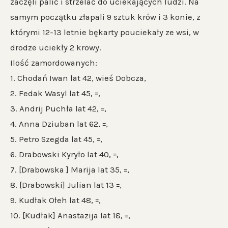
zaczęli palić i strzelać do uciekających ludzi. Na
samym początku złapali 9 sztuk krów i 3 konie, z
którymi 12-13 letnie bękarty pouciekały ze wsi, w
drodze uciekły 2 krowy.
Ilość zamordowanych:
1. Chodań Iwan lat 42, wieś Dobcza,
2. Fedak Wasyl lat 45, ꞊,
3. Andrij Puchła lat 42, ꞊,
4. Anna Dziuban lat 62, ꞊,
5. Petro Szegda lat 45, ꞊,
6. Drabowski Kyryło lat 40, ꞊,
7. [Drabowska ] Marija lat 35, ꞊,
8. [Drabowski] Julian lat 13 ꞊,
9. Kudłak Ołeh lat 48, ꞊,
10. [Kudłak] Anastazija lat 18, ꞊,