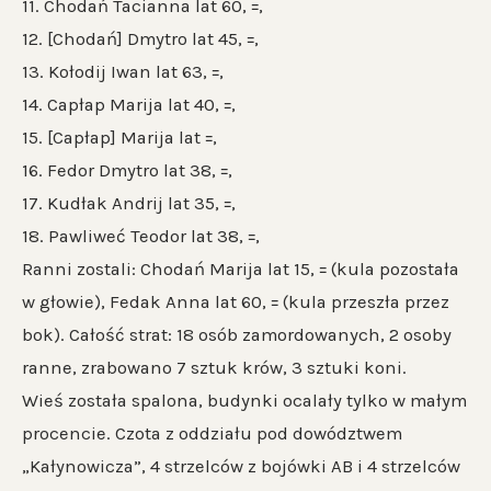
11. Chodań Tacianna lat 60, ꞊,
12. [Chodań] Dmytro lat 45, ꞊,
13. Kołodij Iwan lat 63, ꞊,
14. Capłap Marija lat 40, ꞊,
15. [Capłap] Marija lat ꞊,
16. Fedor Dmytro lat 38, ꞊,
17. Kudłak Andrij lat 35, ꞊,
18. Pawliweć Teodor lat 38, ꞊,
Ranni zostali: Chodań Marija lat 15, ꞊ (kula pozostała
w głowie), Fedak Anna lat 60, ꞊ (kula przeszła przez
bok). Całość strat: 18 osób zamordowanych, 2 osoby
ranne, zrabowano 7 sztuk krów, 3 sztuki koni.
Wieś została spalona, budynki ocalały tylko w małym
procencie. Czota z oddziału pod dowództwem
„Kałynowicza”, 4 strzelców z bojówki AB i 4 strzelców