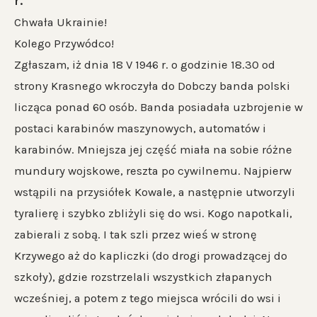
r.
Chwała Ukrainie!
Kolego Przywódco!
Zgłaszam, iż dnia 18 V 1946 r. o godzinie 18.30 od
strony Krasnego wkroczyła do Dobczy banda polski
licząca ponad 60 osób. Banda posiadała uzbrojenie w
postaci karabinów maszynowych, automatów i
karabinów. Mniejsza jej część miała na sobie różne
mundury wojskowe, reszta po cywilnemu. Najpierw
wstąpili na przysiółek Kowale, a następnie utworzyli
tyralierę i szybko zbliżyli się do wsi. Kogo napotkali,
zabierali z sobą. I tak szli przez wieś w stronę
Krzywego aż do kapliczki (do drogi prowadzącej do
szkoły), gdzie rozstrzelali wszystkich złapanych
wcześniej, a potem z tego miejsca wrócili do wsi i