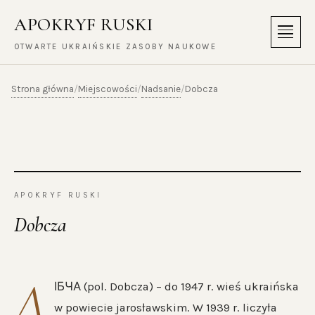
APOKRYF RUSKI
Menu
OTWARTE UKRAIŃSKIE ZASOBY NAUKOWE
Strona główna
Miejscowości
Nadsanie
/
/
/
Dobcza
APOKRYF RUSKI
Dobcza
Д
ІБЧА (pol. Dobcza) – do 1947 r. wieś ukraińska
w powiecie jarosławskim. W 1939 r. liczyła