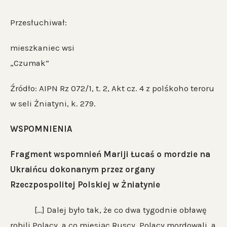
Przesłuchiwał:
mieszkaniec wsi
„Czumak”
Źródło: AIPN Rz 072/1, t. 2, Akt cz. 4 z polśkoho teroru
w seli Żniatyni, k. 279.
WSPOMNIENIA
Fragment wspomnień Mariji Łucaś o mordzie na
Ukraińcu dokonanym przez organy
Rzeczpospolitej Polskiej w Żniatynie
[…] Dalej było tak, że co dwa tygodnie obławę
robili Polacy, a co miesiąc Ruscy. Polacy mordowali, a