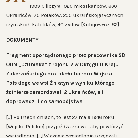
1939 r. liczyła 1020 mieszkańców: 660
Ukraińców, 70 Polaków, 250 ukraińskojęzycznych
rzymskich katolików, 40 Żydów [Kubijowycz, 82].
DOKUMENTY
Fragment sporządzonego przez pracownika SB
OUN „Czumaka” z rejonu V w Okręgu II Kraju
Zakerzońskiego protokołu terroru Wojska
Polskiego we wsi Żniatyn w wyniku którego
żołnierze zamordowali 2 Ukraińców, a 1
doprowadzili do samobójstwa
[…] Po trzech dniach, to jest 27 maja 1946 roku,
[Wojsko Polskie] przyjeżdża znowu, aby powtórzyć
wysiedlenie. […] W czasie wysiedlenia urządzali