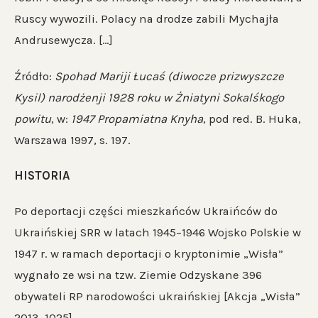
Ruscy wywozili. Polacy na drodze zabili Mychajła
Andrusewycza. […]
Źródło:
Spohad Mariji Łucaś (diwocze prizwyszcze
Kysil) narodżenji 1928 roku w Żniatyni Sokalśkogo
powitu
, w:
1947 Propamiatna Knyha
, pod red. B. Huka,
Warszawa 1997, s. 197.
HISTORIA
Po deportacji części mieszkańców Ukraińców do
Ukraińskiej SRR w latach 1945–1946 Wojsko Polskie w
1947 r. w ramach deportacji o kryptonimie „Wisła”
wygnało ze wsi na tzw. Ziemie Odzyskane 396
obywateli RP narodowości ukraińskiej [Akcja „Wisła”
2013, 1025].