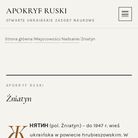
APOKRYF RUSKI
Menu
OTWARTE UKRAIŃSKIE ZASOBY NAUKOWE
Strona główna
Miejscowości
Nadsanie
/
/
/
Żniatyn
APOKRYF RUSKI
Żniatyn
Ж
НЯТИН
(pol. Żniatyn) – do 1947 r. wieś
ukraińska w powiecie hrubieszowskim. W