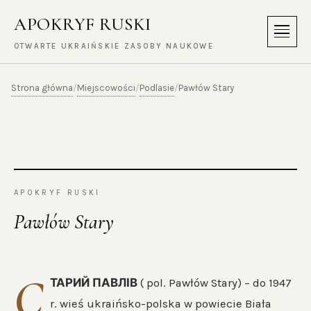
APOKRYF RUSKI
Menu
OTWARTE UKRAIŃSKIE ZASOBY NAUKOWE
Strona główna
Miejscowości
Podlasie
/
/
/
Pawłów Stary
APOKRYF RUSKI
Pawłów Stary
С
ТАРИЙ ПАВЛІВ
( pol. Pawłów Stary) – do 1947
r. wieś ukraińsko-polska w powiecie Biała