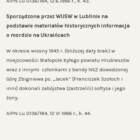
AIPN Lu 0136/184, 12.6.1986 r., k. 43.
Sporządzona przez WUSW w Lublinie na
podstawie materiałów historycznych informacja
o mordzie na Ukraińcach
W okresie wiosny 1945 r. (bliższej daty brak) w
miejscowości Białopole byłego powiatu Hrubieszów
wraz z innymi członkami z bandy NSZ dowodzonej
Górę Zbigniewa ps. „Jacek” [Franciszek Szołoch i
inni] dokonali zabójstwa (zastrzelili) sołtysa i jego
żony.
AIPN Lu 0136/184, 12 VI 1986 r., k. 44.