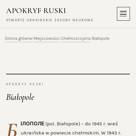
APOKRYF RUSKI
Menu
OTWARTE UKRAIŃSKIE ZASOBY NAUKOWE
Strona główna
Miejscowości
Chełmszczyzna
/
/
/
Białopole
APOKRYF RUSKI
Białopole
Б
ІЛОПОЛЕ
(pol. Białopole) – do 1945 r. wieś
ukraińska w powiecie chełmskim. W 1943 r.