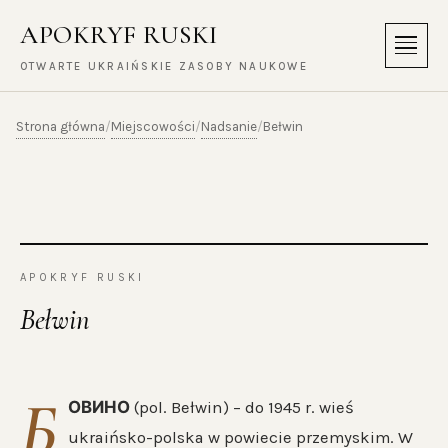
APOKRYF RUSKI
Menu
OTWARTE UKRAIŃSKIE ZASOBY NAUKOWE
Strona główna
Miejscowości
Nadsanie
/
/
/
Bełwin
APOKRYF RUSKI
Bełwin
Б
ОВИНО
(pol. Bełwin) – do 1945 r. wieś
ukraińsko-polska w powiecie przemyskim. W