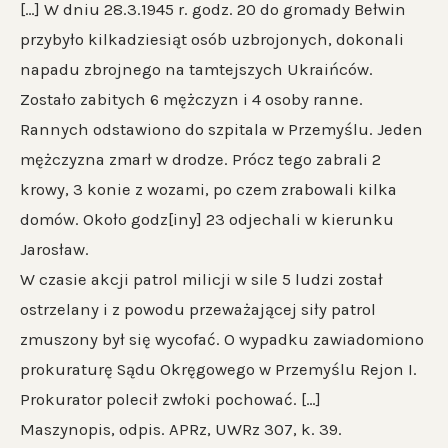
[…] W dniu 28.3.1945 r. godz. 20 do gromady Bełwin
przybyło kilkadziesiąt osób uzbrojonych, dokonali
napadu zbrojnego na tamtejszych Ukraińców.
Zostało zabitych 6 mężczyzn i 4 osoby ranne.
Rannych odstawiono do szpitala w Przemyślu. Jeden
mężczyzna zmarł w drodze. Prócz tego zabrali 2
krowy, 3 konie z wozami, po czem zrabowali kilka
domów. Około godz[iny] 23 odjechali w kierunku
Jarosław.
W czasie akcji patrol milicji w sile 5 ludzi został
ostrzelany i z powodu przeważającej siły patrol
zmuszony był się wycofać. O wypadku zawiadomiono
prokuraturę Sądu Okręgowego w Przemyślu Rejon I.
Prokurator polecił zwłoki pochować. […]
Maszynopis, odpis. APRz, UWRz 307, k. 39.