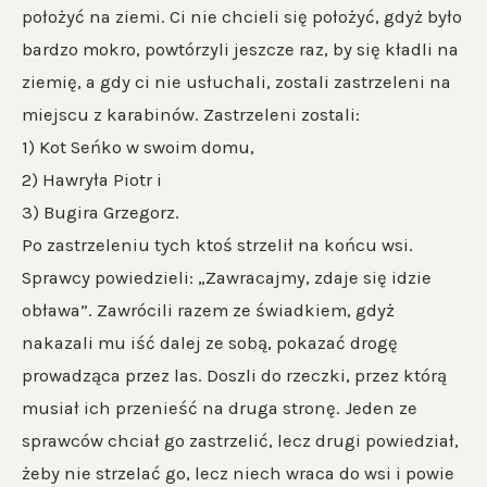
położyć na ziemi. Ci nie chcieli się położyć, gdyż było
bardzo mokro, powtórzyli jeszcze raz, by się kładli na
ziemię, a gdy ci nie usłuchali, zostali zastrzeleni na
miejscu z karabinów. Zastrzeleni zostali:
1) Kot Seńko w swoim domu,
2) Hawryła Piotr i
3) Bugira Grzegorz.
Po zastrzeleniu tych ktoś strzelił na końcu wsi.
Sprawcy powiedzieli: „Zawracajmy, zdaje się idzie
obława”. Zawrócili razem ze świadkiem, gdyż
nakazali mu iść dalej ze sobą, pokazać drogę
prowadząca przez las. Doszli do rzeczki, przez którą
musiał ich przenieść na druga stronę. Jeden ze
sprawców chciał go zastrzelić, lecz drugi powiedział,
żeby nie strzelać go, lecz niech wraca do wsi i powie