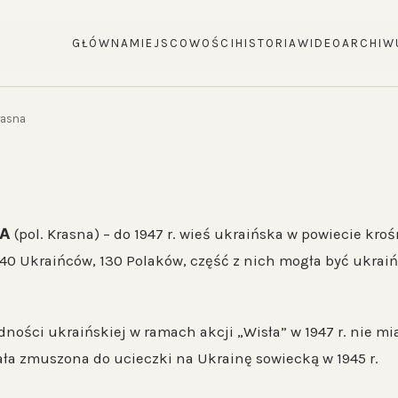
GŁÓWNA
MIEJSCOWOŚCI
HISTORIA
WIDEO
ARCHIW
rasna
НА
(pol. Krasna) – do 1947 r. wieś ukraińska w powiecie kro
40 Ukraińców, 130 Polaków, część z nich mogła być ukraiń
ości ukraińskiej w ramach akcji „Wisła” w 1947 r. nie miał
ła zmuszona do ucieczki na Ukrainę sowiecką w 1945 r.