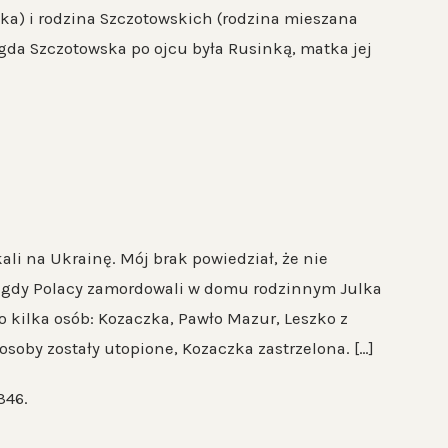
a) i rodzina Szczotowskich (rodzina mieszana
gda Szczotowska po ojcu była Rusinką, matka jej
i na Ukrainę. Mój brak powiedział, że nie
ć, gdy Polacy zamordowali w domu rodzinnym Julka
ko kilka osób: Kozaczka, Pawło Mazur, Leszko z
osoby zostały utopione, Kozaczka zastrzelona. […]
346.