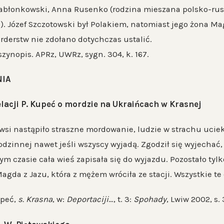
abłonkowski, Anna Rusenko (rodzina mieszana polsko-rusk
). Józef Szczotowski był Polakiem, natomiast jego żona Ma
orderstw nie zdołano dotychczas ustalić.
zynopis. APRz, UWRz, sygn. 304, k. 167.
IA
lacji P. Kupeć o mordzie na Ukraińcach w Krasnej
astąpiło straszne mordowanie, ludzie w strachu uciekal
rodzinnej nawet jeśli wszyscy wyjadą. Zgodził się wyjecha
ym czasie cała wieś zapisała się do wyjazdu. Pozostało tyl
gda z Jazu, która z mężem wróciła ze stacji. Wszystkie te 
upeć,
s. Krasna
, w:
Deportaciji
…, t. 3:
Spohady
, Lwiw 2002, s. 