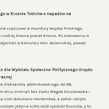
go w Krośnie Tebicha o napadzie na
brana częściowo w mundury Wojska Polskiego,
ruskiej Krasna powiat Krosno. Po zrabowaniu 4
djechali w kierunku Woli Jasienickiej, powiat
go dla Wydziału Społeczno-Politycznego Urzędu
rasnej
ie Aleksandra Jabłonkowskiego, lat 88,
ym dniu zniknęli bez śladu Magda Szczotowska i
i na nich dokonano morderstwa, a zwłoki ukryto.
ostało jedynie kilka osób spośród Rusinów, a to: