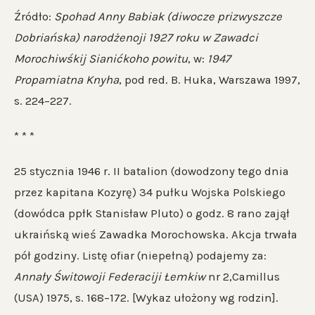
Źródło:
Spohad Anny Babiak (diwocze prizwyszcze
Dobriańska) narodżenoji 1927 roku w Zawadci
Morochiwśkij Sianićkoho powitu
, w:
1947
Propamiatna Knyha
, pod red. B. Huka, Warszawa 1997,
s. 224–227.
* * *
25 stycznia 1946 r. II batalion (dowodzony tego dnia
przez kapitana Kozyrę) 34 pułku Wojska Polskiego
(dowódca ppłk Stanisław Pluto) o godz. 8 rano zajął
ukraińską wieś Zawadka Morochowska. Akcja trwała
pół godziny. Listę ofiar (niepełną) podajemy za:
Annały Świtowoji Federaciji Łemkiw
nr 2,Camillus
(USA) 1975, s. 168–172. [Wykaz ułożony wg rodzin].