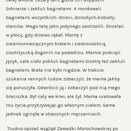
żołnierze i zakłuli bagnetami. A mordowali
bagnetami wszystkich: dzieci, dorosłych,kobiety,
starców. Mego tatę jako jedynego zastrzelili. Strzelali
w plecy, gdy drzewo rąbał. Mamę z
siedmiomiesięcznym bratem i siedmioletnią
siostrzyczką dogonili na podwórzu. Mamie podcięli
język, całe ciało pokłuli bagnetami.Siostrę też zakłuli
bagnetem, Brata nie było nigdzie. W trakcie
szukania rannych ludzie zobaczyli, że mama jakby
się poruszyła. Odwrócili ją i zobaczyli pod nią mego
braciszka. Był cały we krwi, ale żył. Mama uratowała
mu życie,przykrywając go własnym ciałem. Sama
jednak zginęła w strasznych męczarniach.
Trudno opisać wygląd Zawadki Morochowskiej po