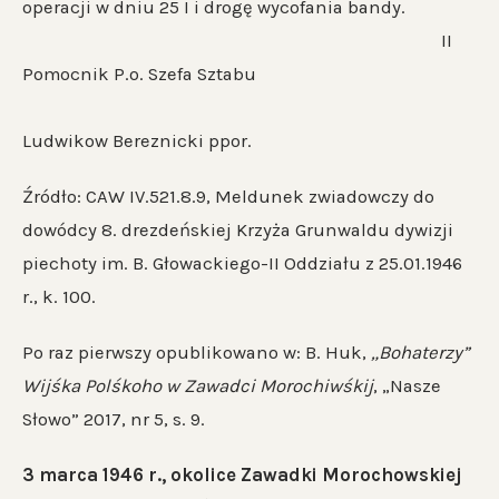
operacji w dniu 25 I i drogę wycofania bandy.
II
Pomocnik P.o. Szefa Sztabu
Ludwikow Bereznicki ppor.
Źródło: CAW IV.521.8.9, Meldunek zwiadowczy do
dowódcy 8. drezdeńskiej Krzyża Grunwaldu dywizji
piechoty im. B. Głowackiego-II Oddziału z 25.01.1946
r., k. 100.
Po raz pierwszy opublikowano w: B. Huk,
„Bohaterzy”
Wijśka Polśkoho w Zawadci Morochiwśkij
, „Nasze
Słowo” 2017, nr 5, s. 9.
3 marca 1946 r., okolice Zawadki Morochowskiej