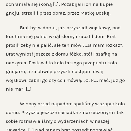
ochraniała się ikoną […]. Pozabijali ich na kupie
gnoju, strzelili przez obraz, przez Matkę Boską.
Brat był w domu, jak przyszedł wojskowy, pod
kuchnią się paliło, wziął słomy i zapalił dom. Brat
prosił, żeby nie palić, ale ten mówi: „Ja mam rozkaz”.
Brat wyniósł jeszcze z domu łóżko, stół i szafkę na
naczynia. Postawił to koło takiego przepustu koło
gnojarni, a za chwilę przyszli następni dwaj
wojskowi, zabili go czy co i mówią: „O, k…, mać, już go
nie ma”. […]
W nocy przed napadem spaliśmy w szopie koło
domu. Przyszła jeszcze sąsiadka z narzeczonym i tak
sobie rozmawialiśmy o wydarzeniach w naszej
Zawadce. […] Nad ranem brat poszedł poprawiać