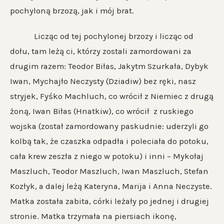
pochyloną brzozą, jak i mój brat.
Licząc od tej pochylonej brzozy i licząc od
dołu, tam leżą ci, którzy zostali zamordowani za
drugim razem: Teodor Biłas, Jakytm Szurkała, Dybyk
Iwan, Mychajło Neczysty (Dziadiw) bez ręki, nasz
stryjek, Fyśko Machluch, co wrócił z Niemiec z drugą
żoną, Iwan Biłas (Hnatkiw), co wrócił z ruskiego
wojska (został zamordowany paskudnie: uderzyli go
kolbą tak, że czaszka odpadła i poleciała do potoku,
cała krew zeszła z niego w potoku) i inni – Mykołaj
Maszluch, Teodor Maszluch, Iwan Maszluch, Stefan
Kozłyk, a dalej leżą Kateryna, Marija i Anna Neczyste.
Matka została zabita, córki leżały po jednej i drugiej
stronie. Matka trzymała na piersiach ikonę,