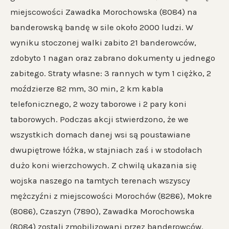
miejscowości Zawadka Morochowska (8084) na
banderowską bandę w sile około 2000 ludzi. W
wyniku stoczonej walki zabito 21 banderowców,
zdobyto 1 nagan oraz zabrano dokumenty u jednego
zabitego. Straty własne: 3 rannych w tym 1 ciężko, 2
moździerze 82 mm, 30 min, 2 km kabla
telefonicznego, 2 wozy taborowe i 2 pary koni
taborowych. Podczas akcji stwierdzono, że we
wszystkich domach danej wsi są poustawiane
dwupiętrowe łóżka, w stajniach zaś i w stodołach
dużo koni wierzchowych. Z chwilą ukazania się
wojska naszego na tamtych terenach wszyscy
mężczyźni z miejscowości Morochów (8286), Mokre
(8086), Czaszyn (7890), Zawadka Morochowska
(8084) zostali zmobilizowani przez banderowców.