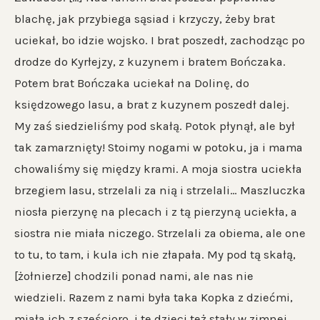
blachę, jak przybiega sąsiad i krzyczy, żeby brat
uciekał, bo idzie wojsko. I brat poszedł, zachodząc po
drodze do Kyrłejzy, z kuzynem i bratem Bończaka.
Potem brat Bończaka uciekał na Dolinę, do
księdzowego lasu, a brat z kuzynem poszedł dalej.
My zaś siedzieliśmy pod skałą. Potok płynął, ale był
tak zamarznięty! Stoimy nogami w potoku, ja i mama
chowaliśmy się między krami. A moja siostra uciekła
brzegiem lasu, strzelali za nią i strzelali… Maszluczka
niosła pierzynę na plecach i z tą pierzyną uciekła, a
siostra nie miała niczego. Strzelali za obiema, ale one
to tu, to tam, i kula ich nie złapała. My pod tą skałą,
[żołnierze] chodzili ponad nami, ale nas nie
wiedzieli. Razem z nami była taka Kopka z dziećmi,
miała ich z sześcioro, i te dzieci też stały w zimnej