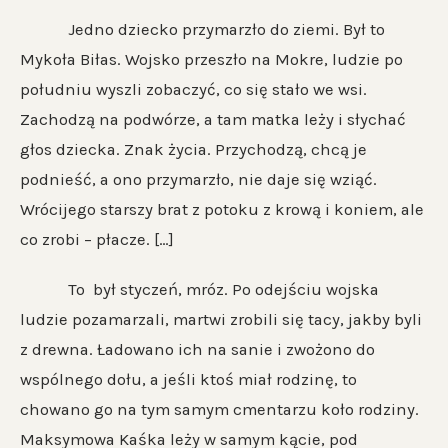
Jedno dziecko przymarzło do ziemi. Był to
Mykoła Biłas. Wojsko przeszło na Mokre, ludzie po
południu wyszli zobaczyć, co się stało we wsi.
Zachodzą na podwórze, a tam matka leży i słychać
głos dziecka. Znak życia. Przychodzą, chcą je
podnieść, a ono przymarzło, nie daje się wziąć.
Wrócijego starszy brat z potoku z krową i koniem, ale
co zrobi – płacze. […]
To był styczeń, mróz. Po odejściu wojska
ludzie pozamarzali, martwi zrobili się tacy, jakby byli
z drewna. Ładowano ich na sanie i zwożono do
wspólnego dołu, a jeśli ktoś miał rodzinę, to
chowano go na tym samym cmentarzu koło rodziny.
Maksymowa Kaśka leży w samym kącie, pod