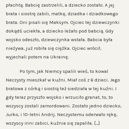
płachtą. Babcię zastrzelili, a dziecko zostało. A jej
brata i siostrę zabili, matkę, dziadka i dziadkowego
brata. Oni pisali się Maksym. Ojciec tej dziewczynki
dokądś uciekła, a dziecko leżało pod babcią. Gdy
wojsko odeszło, dziewczynka wstała. Babcia była
nieżywa, już robiła się ciężka. Ojciec wrócił,
wyjechali potem na Ukrainę.
Po tym, jak Niemcy spalili wieś, to kowal
Neczysty mieszkał w kuźni. Miał coś z 6 dzieci. Jego
bratowa z córką i siostrą też siedziała w tej kuźni. I
gdy teraz przyszło wojsko i wrzuciło granat, to, to
wszyscy zostali zamordowani. Zostało jedno dziecko,
Jurko, i 10-letni Andrij. Neczystemu oderwało rękę,
wszyscy inni zabici, kuźnia się zapaliła. […]