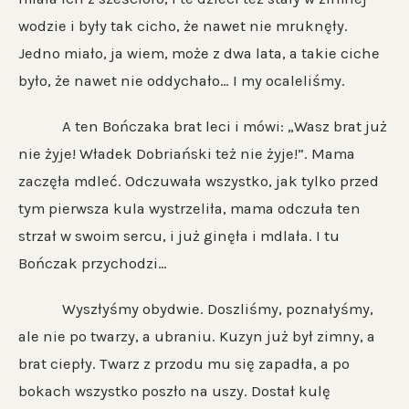
wodzie i były tak cicho, że nawet nie mruknęły.
Jedno miało, ja wiem, może z dwa lata, a takie ciche
było, że nawet nie oddychało… I my ocaleliśmy.
A ten Bończaka brat leci i mówi: „Wasz brat już
nie żyje! Władek Dobriański też nie żyje!”. Mama
zaczęła mdleć. Odczuwała wszystko, jak tylko przed
tym pierwsza kula wystrzeliła, mama odczuła ten
strzał w swoim sercu, i już ginęła i mdlała. I tu
Bończak przychodzi…
Wyszłyśmy obydwie. Doszliśmy, poznałyśmy,
ale nie po twarzy, a ubraniu. Kuzyn już był zimny, a
brat ciepły. Twarz z przodu mu się zapadła, a po
bokach wszystko poszło na uszy. Dostał kulę