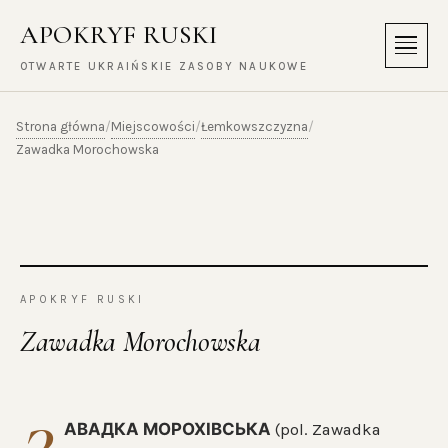
APOKRYF RUSKI
Menu
OTWARTE UKRAIŃSKIE ZASOBY NAUKOWE
Strona główna
Miejscowości
Łemkowszczyzna
/
/
/
Zawadka Morochowska
APOKRYF RUSKI
Zawadka Morochowska
АВАДКА МОРОХІВСЬКА
(pol. Zawadka