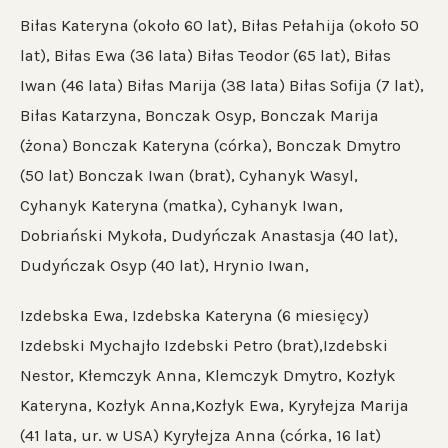
Biłas Kateryna (około 60 lat), Biłas Pełahija (około 50
lat), Biłas Ewa (36 lata) Biłas Teodor (65 lat), Biłas
Iwan (46 lata) Biłas Marija (38 lata) Biłas Sofija (7 lat),
Biłas Katarzyna, Bonczak Osyp, Bonczak Marija
(żona) Bonczak Kateryna (córka), Bonczak Dmytro
(50 lat) Bonczak Iwan (brat), Cyhanyk Wasyl,
Cyhanyk Kateryna (matka), Cyhanyk Iwan,
Dobriański Mykoła, Dudyńczak Anastasja (40 lat),
Dudyńczak Osyp (40 lat), Hrynio Iwan,
Izdebska Ewa, Izdebska Kateryna (6 miesięcy)
Izdebski Mychajło Izdebski Petro (brat),Izdebski
Nestor, Kłemczyk Anna, Klemczyk Dmytro, Kozłyk
Kateryna, Kozłyk Anna,Kozłyk Ewa, Kyryłejza Marija
(41 lata, ur. w USA) Kyryłejza Anna (córka, 16 lat)