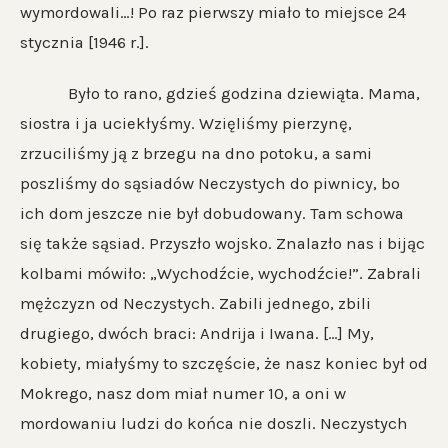
wymordowali…! Po raz pierwszy miało to miejsce 24
stycznia [1946 r.].
Było to rano, gdzieś godzina dziewiąta. Mama,
siostra i ja uciekłyśmy. Wzięliśmy pierzynę,
zrzuciliśmy ją z brzegu na dno potoku, a sami
poszliśmy do sąsiadów Neczystych do piwnicy, bo
ich dom jeszcze nie był dobudowany. Tam schowa
się także sąsiad. Przyszło wojsko. Znalazło nas i bijąc
kolbami mówiło: „Wychodźcie, wychodźcie!”. Zabrali
mężczyzn od Neczystych. Zabili jednego, zbili
drugiego, dwóch braci: Andrija i Iwana. […] My,
kobiety, miałyśmy to szczęście, że nasz koniec był od
Mokrego, nasz dom miał numer 10, a oni w
mordowaniu ludzi do końca nie doszli. Neczystych