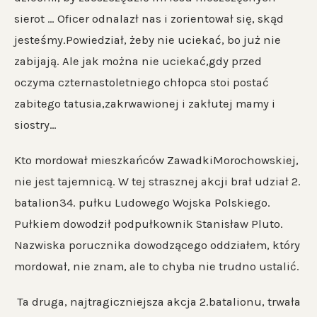
sierot … Oficer odnalazł nas i zorientował się, skąd
jesteśmy.Powiedział, żeby nie uciekać, bo już nie
zabijają. Ale jak można nie uciekać,gdy przed
oczyma czternastoletniego chłopca stoi postać
zabitego tatusia,zakrwawionej i zakłutej mamy i
siostry…
Kto mordował mieszkańców ZawadkiMorochowskiej,
nie jest tajemnicą. W tej strasznej akcji brał udział 2.
batalion34. pułku Ludowego Wojska Polskiego.
Pułkiem dowodził podpułkownik Stanisław Pluto.
Nazwiska porucznika dowodzącego oddziałem, który
mordował, nie znam, ale to chyba nie trudno ustalić.
Ta druga, najtragiczniejsza akcja 2.batalionu, trwała