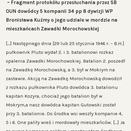
– Fragment protokółu przesłuchania przez SB
OUN dowódcy 5 kompanii 34 pp 8 dywizji WP
Bronisława Kuźmy o jego udziale w mordzie na
mieszkańcach Zawadki Morochowskiej
[…] Następnego dnia [29 lub 25 stycznia 1946 r. – B.H.]
pułkownik Pluto wydał 2. i 3. batalionowi rozkaz
spalenia Zawadki Morochowskiej. Batalion 2. poszedł
na Zawadkę Morochowską, a 3. był w Mokrym na
zastawie. Akcją na Zawadkę Morochowską dowodził
z rozkazu pułkownika Pluto dowódca 3. batalionu
kapitan Kozyra, chociaż jego batalion był w
Mokrym,a nasz dowódca kapitan Gutowski został
przy 3. batalionie. Do środka wsi weszły kompanie 4,
5 i 6. One paliły wieś i mordowały mieszkańców. […] Ja