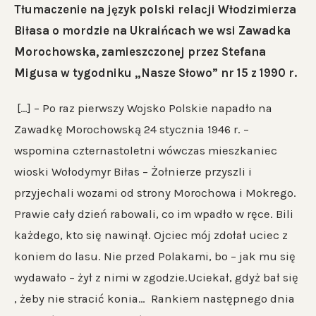
Tłumaczenie na język polski relacji Włodzimierza
Biłasa o mordzie na Ukraińcach we wsi Zawadka
Morochowska, zamieszczonej przez Stefana
Migusa w tygodniku „Nasze Słowo” nr 15 z 1990 r.
[…] – Po raz pierwszy Wojsko Polskie napadło na
Zawadkę Morochowską 24 stycznia 1946 r. –
wspomina czternastoletni wówczas mieszkaniec
wioski Wołodymyr Biłas – Żołnierze przyszli i
przyjechali wozami od strony Morochowa i Mokrego.
Prawie cały dzień rabowali, co im wpadło w ręce. Bili
każdego, kto się nawinął. Ojciec mój zdołał uciec z
koniem do lasu. Nie przed Polakami, bo – jak mu się
wydawało – żył z nimi w zgodzie.Uciekał, gdyż bał się
, żeby nie stracić konia… Rankiem następnego dnia