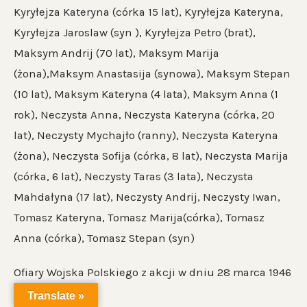
Kyryłejza Kateryna (córka 15 lat), Kyryłejza Kateryna,
Kyryłejza Jaroslaw (syn ), Kyryłejza Petro (brat),
Maksym Andrij (70 lat), Maksym Marija
(żona),Maksym Anastasija (synowa), Maksym Stepan
(10 lat), Maksym Kateryna (4 lata), Maksym Anna (1
rok), Neczysta Anna, Neczysta Kateryna (córka, 20
lat), Neczysty Mychajło (ranny), Neczysta Kateryna
(żona), Neczysta Sofija (córka, 8 lat), Neczysta Marija
(córka, 6 lat), Neczysty Taras (3 lata), Neczysta
Mahdałyna (17 lat), Neczysty Andrij, Neczysty Iwan,
Tomasz Kateryna, Tomasz Marija(córka), Tomasz
Anna (córka), Tomasz Stepan (syn)
Ofiary Wojska Polskiego z akcji w dniu 28 marca 1946
r.:
Translate »