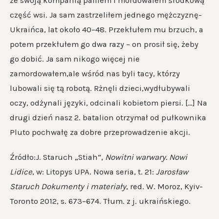
ze swoją kompanią paliłem i mordowałem środkową
część wsi. Ja sam zastrzeliłem jednego mężczyznę-
Ukraińca, lat około 40–48. Przekłułem mu brzuch, a
potem przekłułem go dwa razy – on prosił się, żeby
go dobić. Ja sam nikogo więcej nie
zamordowałem,ale wśród nas byli tacy, którzy
lubowali się tą robotą. Rżnęli dzieci,wydłubywali
oczy, odżynali języki, odcinali kobietom piersi. […] Na
drugi dzień nasz 2. batalion otrzymał od pułkownika
Pluto pochwałę za dobre przeprowadzenie akcji.
Źródło:J. Staruch „Stiah”,
Nowitni warwary. Nowi
Lidice
, w: Litopys UPA. Nowa seria, t. 21:
Jarosław
Staruch Dokumenty i materiały
, red. W. Moroz, Kyiv-
Toronto 2012, s. 673–674. Tłum. z j. ukraińskiego.