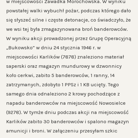
w miejscowości Zawadka Morochowska. W wyniku
powstałej walki wybuchł pożar, podczas którego dało
się słyszeć silne i częste detonacje, co świadczyło, że
we wsi tej była zmagazynowana broń banderowców.
W wyniku akcji prowadzonej przez Grupę Operacyjną
„Bukowsko” w dniu 24 stycznia 1946 r. w
miejscowości Karlików (7878) znaleziono materiał
saperski oraz magazyn mundurowy w dzwonnicy
koło cerkwi, zabito 5 banderowców, 1 ranny, 14
zatrzymanych, zdobyto 1 PPSz i 1 KB ucięty. Tego
samego dnia odnaleziono 2 krowy pochodzące z
napadu banderowców na miejscowość Nowosielce
(9278). W tymże dniu podczas akcji na miejscowość
Karlików zabito 30 banderowców i spalono magazyn
amunicji i broni. W załączeniu przesyłam szkic