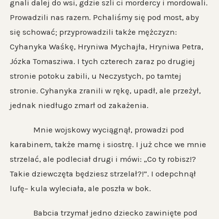
gnali dalej do wsi, gdzie szli ci mordercy i mordowali.
Prowadzili nas razem. Pchaliśmy się pod most, aby
się schować; przyprowadzili także mężczyzn:
Cyhanyka Waśkę, Hryniwa Mychajła, Hryniwa Petra,
Józka Tomasziwa. I tych czterech zaraz po drugiej
stronie potoku zabili, u Neczystych, po tamtej
stronie. Cyhanyka zranili w rękę, upadł, ale przeżył,
jednak niedługo zmarł od zakażenia.
Mnie wojskowy wyciągnął, prowadzi pod
karabinem, także mamę i siostrę. I już chce we mnie
strzelać, ale podleciał drugi i mówi: „Co ty robisz!?
Takie dziewczęta będziesz strzelał?!”. I odepchnął
lufę– kula wyleciała, ale poszła w bok.
Babcia trzymał jedno dziecko zawinięte pod