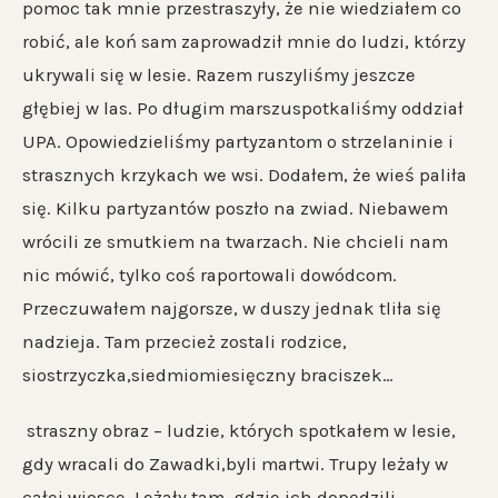
pomoc tak mnie przestraszyły, że nie wiedziałem co
robić, ale koń sam zaprowadził mnie do ludzi, którzy
ukrywali się w lesie. Razem ruszyliśmy jeszcze
głębiej w las. Po długim marszuspotkaliśmy oddział
UPA. Opowiedzieliśmy partyzantom o strzelaninie i
strasznych krzykach we wsi. Dodałem, że wieś paliła
się. Kilku partyzantów poszło na zwiad. Niebawem
wrócili ze smutkiem na twarzach. Nie chcieli nam
nic mówić, tylko coś raportowali dowódcom.
Przeczuwałem najgorsze, w duszy jednak tliła się
nadzieja. Tam przecież zostali rodzice,
siostrzyczka,siedmiomiesięczny braciszek…
straszny obraz – ludzie, których spotkałem w lesie,
gdy wracali do Zawadki,byli martwi. Trupy leżały w
całej wiosce. Leżały tam, gdzie ich dopędzili