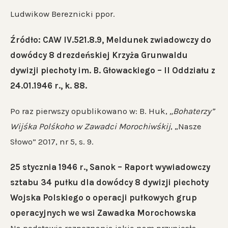
Ludwikow Bereznicki ppor.
Źródło: CAW IV.521.8.9, Meldunek zwiadowczy do
dowódcy 8 drezdeńskiej Krzyża Grunwaldu
dywizji piechoty im. B. Głowackiego – II Oddziału z
24.01.1946 r., k. 88.
Po raz pierwszy opublikowano w: B. Huk,
„Bohaterzy”
Wijśka Polśkoho w Zawadci Morochiwśkij
, „Nasze
Słowo” 2017, nr 5, s. 9.
25 stycznia 1946 r., Sanok – Raport wywiadowczy
sztabu 34 pułku dla dowódcy 8 dywizji piechoty
Wojska Polskiego o operacji pułkowych grup
operacyjnych we wsi Zawadka Morochowska