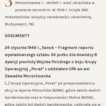
З
Morochowska ) – do1947 r. wieś ukraińska w
powiecie sanockim. W 1939 r. liczyła 280
mieszkańców: wszyscy narodowości ukraińskiej
[Kubijowycz, 76].
DOKUMENTY
24 stycznia 1946 r., Sanok – Fragment raportu
wywiadowczego sztabu 34 pułku dla dowódcy 8
dywizji piechoty Wojska Polskiego o boju Grupy
Operacyjnej „Poraż” z oddziałem UPA we wsi
Zawadka Morochowska
[…] Grupa Operacyjna „Poraż” po przeprowadzeniu
akcji w rejonie Morochów (8286), gdzie zabito dwóch
banderowców oraz w miejscowości Mokre (8006),
gdzie zabito też dwóch banderowców, natknęła się w