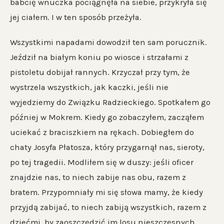
babcię wnuczka pociągnęła na siebie, przykryła się
jej ciałem. I w ten sposób przeżyła.
Wszystkimi napadami dowodził ten sam porucznik.
Jeździł na białym koniu po wiosce i strzałami z
pistoletu dobijał rannych. Krzyczał przy tym, że
wystrzela wszystkich, jak kaczki, jeśli nie
wyjedziemy do Związku Radzieckiego. Spotkałem go
później w Mokrem. Kiedy go zobaczyłem, zacząłem
uciekać z braciszkiem na rękach. Dobiegłem do
chaty Josyfa Płatosza, który przygarnął nas, sieroty,
po tej tragedii. Modliłem się w duszy: jeśli oficer
znajdzie nas, to niech zabije nas obu, razem z
bratem. Przypomniały mi się słowa mamy, że kiedy
przyjdą zabijać, to niech zabiją wszystkich, razem z
dziećmi, by zaoszczędzić im losu nieszczęsnych