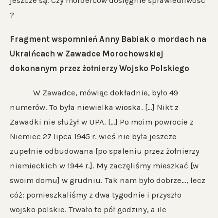
jeszcze są. Czy morderców dosięgnie sprawiedliwość
?
Fragment wspomnień Anny Babiak o mordach na
Ukraińcach w Zawadce Morochowskiej
dokonanym przez żołnierzy Wojsko Polskiego
W Zawadce, mówiąc dokładnie, było 49
numerów. To była niewielka wioska. […] Nikt z
Zawadki nie służył w UPA. […] Po moim powrocie z
Niemiec 27 lipca 1945 r. wieś nie była jeszcze
zupełnie odbudowana [po spaleniu przez żołnierzy
niemieckich w 1944 r.]. My zaczęliśmy mieszkać [w
swoim domu] w grudniu. Tak nam było dobrze…, lecz
cóż: pomieszkaliśmy z dwa tygodnie i przyszło
wojsko polskie. Trwało to pół godziny, a ile