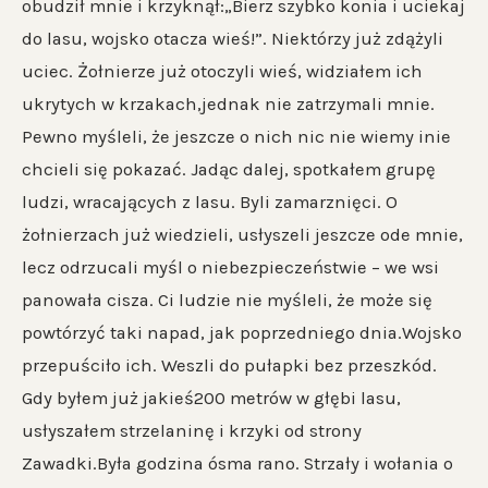
obudził mnie i krzyknął:„Bierz szybko konia i uciekaj
do lasu, wojsko otacza wieś!”. Niektórzy już zdążyli
uciec. Żołnierze już otoczyli wieś, widziałem ich
ukrytych w krzakach,jednak nie zatrzymali mnie.
Pewno myśleli, że jeszcze o nich nic nie wiemy inie
chcieli się pokazać. Jadąc dalej, spotkałem grupę
ludzi, wracających z lasu. Byli zamarznięci. O
żołnierzach już wiedzieli, usłyszeli jeszcze ode mnie,
lecz odrzucali myśl o niebezpieczeństwie – we wsi
panowała cisza. Ci ludzie nie myśleli, że może się
powtórzyć taki napad, jak poprzedniego dnia.Wojsko
przepuściło ich. Weszli do pułapki bez przeszkód.
Gdy byłem już jakieś200 metrów w głębi lasu,
usłyszałem strzelaninę i krzyki od strony
Zawadki.Była godzina ósma rano. Strzały i wołania o