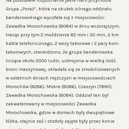
Na podstawie rozpoznania jakie nam przyniosła
Grupa „Poraż”, która na skutek silnego oddziału
banderowskiego wycofała się z miejscowości
Zawadka Morochowska (8084) w dniu wczorajszym,
tracąc przy tym 2 moździerze 82 mm i 30 min, 2 km
kabla telefonicznego, 2 wozy taborowe i 2 pary koni
taborowych, stwierdzono, że grupa banderowska
licząca około 2000 ludzi, uzbrojona w wielką ilość
broni maszynowej, składała się ze zmobilizowanych
w ostatnich dniach mężczyzn w miejscowościach
Morochów (8286), Mokre (8086), Czaszyn (7890),
Zawadka Morochowska (8084). Oddział ten był
zakwaterowany w miejscowości Zawadka
Morochowska, gdzie w domach były dwupiętrowe
łóżka, stajnie zaś i stodoły zajęte były przez konie