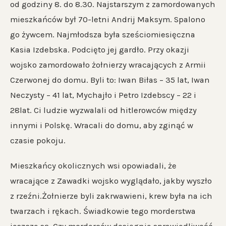
od godziny 8. do 8.30. Najstarszym z zamordowanych
mieszkańców był 70-letni Andrij Maksym. Spalono
go żywcem. Najmłodsza była sześciomiesięczna
Kasia Izdebska. Podcięto jej gardło. Przy okazji
wojsko zamordowało żołnierzy wracających z Armii
Czerwonej do domu. Byli to: Iwan Biłas – 35 lat, Iwan
Neczysty – 41 lat, Mychajło i Petro Izdebscy – 22 i
28lat. Ci ludzie wyzwalali od hitlerowców między
innymi i Polskę. Wracali do domu, aby zginąć w
czasie pokoju.
Mieszkańcy okolicznych wsi opowiadali, że
wracające z Zawadki wojsko wyglądało, jakby wyszło
z rzeźni.Żołnierze byli zakrwawieni, krew była na ich
twarzach i rękach. Świadkowie tego morderstwa