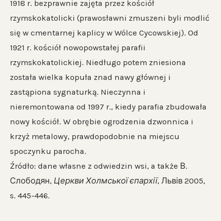
1918 r. bezprawnie zajęta przez kościół
rzymskokatolicki (prawosławni zmuszeni byli modlić
się w cmentarnej kaplicy w Wólce Cycowskiej). Od
1921 r. kościół nowopowstałej parafii
rzymskokatolickiej. Niedługo potem zniesiona
została wielka kopuła znad nawy głównej i
zastąpiona sygnaturką. Nieczynna i
nieremontowana od 1997 r., kiedy parafia zbudowała
nowy kościół. W obrębie ogrodzenia dzwonnica i
krzyż metalowy, prawdopodobnie na miejscu
spoczynku parocha.
Źródło: dane własne z odwiedzin wsi, a także В.
Слободян,
Церкви Холмської єпархії
, Львів 2005,
s. 445-446.