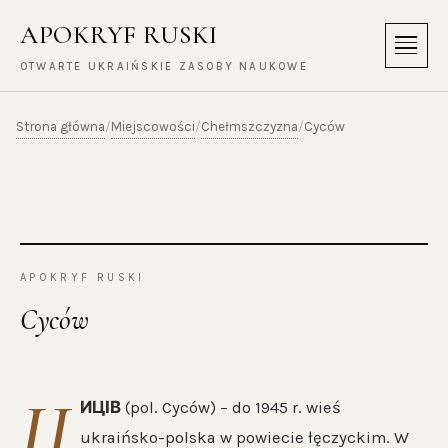
APOKRYF RUSKI
Menu
OTWARTE UKRAIŃSKIE ZASOBY NAUKOWE
Strona główna
Miejscowości
Chełmszczyzna
/
/
/
Cyców
APOKRYF RUSKI
Cyców
Ц
ИЦІВ
(pol. Cyców) – do 1945 r. wieś
ukraińsko-polska w powiecie łęczyckim. W