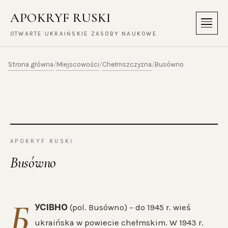
APOKRYF RUSKI
Menu
OTWARTE UKRAIŃSKIE ZASOBY NAUKOWE
Strona główna
Miejscowości
Chełmszczyzna
/
/
/
Busówno
APOKRYF RUSKI
Busówno
Б
УСІВНО
(pol. Busówno) – do 1945 r. wieś
ukraińska w powiecie chełmskim. W 1943 r.