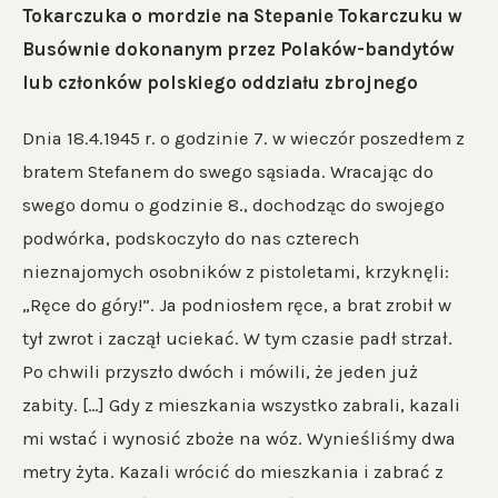
Tokarczuka o mordzie na Stepanie Tokarczuku w
Busównie dokonanym przez Polaków-bandytów
lub członków polskiego oddziału zbrojnego
Dnia 18.4.1945 r. o godzinie 7. w wieczór poszedłem z
bratem Stefanem do swego sąsiada. Wracając do
swego domu o godzinie 8., dochodząc do swojego
podwórka, podskoczyło do nas czterech
nieznajomych osobników z pistoletami, krzyknęli:
„Ręce do góry!”. Ja podniosłem ręce, a brat zrobił w
tył zwrot i zaczął uciekać. W tym czasie padł strzał.
Po chwili przyszło dwóch i mówili, że jeden już
zabity. […] Gdy z mieszkania wszystko zabrali, kazali
mi wstać i wynosić zboże na wóz. Wynieśliśmy dwa
metry żyta. Kazali wrócić do mieszkania i zabrać z