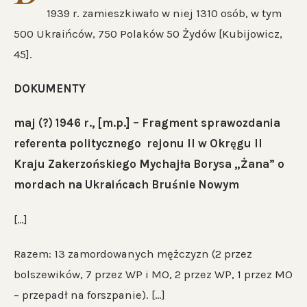
1939 r. zamieszkiwało w niej 1310 osób, w tym
500 Ukraińców, 750 Polaków 50 Żydów [Kubijowicz,
45].
DOKUMENTY
maj (?) 1946 r., [m.p.] – Fragment sprawozdania
referenta politycznego rejonu II w Okręgu II
Kraju Zakerzońskiego Mychajła Borysa „Żana” o
mordach na Ukraińcach Bruśnie Nowym
[…]
Razem: 13 zamordowanych mężczyzn (2 przez
bolszewików, 7 przez WP i MO, 2 przez WP, 1 przez MO
– przepadł na forszpanie). […]