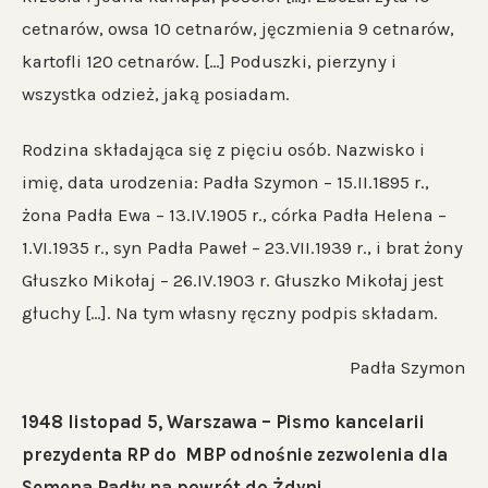
cetnarów, owsa 10 cetnarów, jęczmienia 9 cetnarów,
kartofli 120 cetnarów. […] Poduszki, pierzyny i
wszystka odzież, jaką posiadam.
Rodzina składająca się z pięciu osób. Nazwisko i
imię, data urodzenia: Padła Szymon – 15.II.1895 r.,
żona Padła Ewa – 13.IV.1905 r., córka Padła Helena –
1.VI.1935 r., syn Padła Paweł – 23.VII.1939 r., i brat żony
Głuszko Mikołaj – 26.IV.1903 r. Głuszko Mikołaj jest
głuchy […]. Na tym własny ręczny podpis składam.
Padła Szymon
1948 listopad 5, Warszawa – Pismo kancelarii
prezydenta RP do MBP odnośnie zezwolenia dla
Semena Padły na powrót do Żdyni