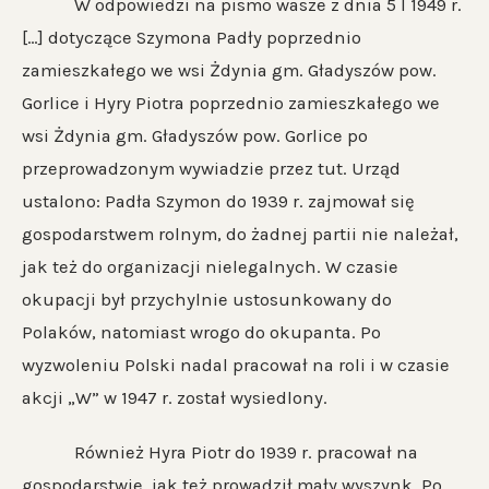
W odpowiedzi na pismo wasze z dnia 5 I 1949 r.
[…] dotyczące Szymona Padły poprzednio
zamieszkałego we wsi Żdynia gm. Gładyszów pow.
Gorlice i Hyry Piotra poprzednio zamieszkałego we
wsi Żdynia gm. Gładyszów pow. Gorlice po
przeprowadzonym wywiadzie przez tut. Urząd
ustalono: Padła Szymon do 1939 r. zajmował się
gospodarstwem rolnym, do żadnej partii nie należał,
jak też do organizacji nielegalnych. W czasie
okupacji był przychylnie ustosunkowany do
Polaków, natomiast wrogo do okupanta. Po
wyzwoleniu Polski nadal pracował na roli i w czasie
akcji „W” w 1947 r. został wysiedlony.
Również Hyra Piotr do 1939 r. pracował na
gospodarstwie, jak też prowadził mały wyszynk. Po