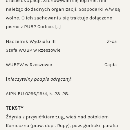
czasie okupacji, zachowywali się lojalnie, nie
należąc do żadnych organizacji. Gospodarki w/w są
wolne. O ich zachowaniu się traktuje dołączone
pismo z PUBP Gorlice. […]
Naczelnik Wydziału III Z-ca
Szefa WUBP w Rzeszowie
WUBPW w Rzeszowie Gajda
[
nieczytelny podpis odręczny
]
AIPN BU 0296/19/4, k. 23–28.
TEKSTY
Żdynia z przysiółkiem Ług, wieś nad potokiem
Konieczna (praw. dopł. Ropy), pow. gorlicki, parafia