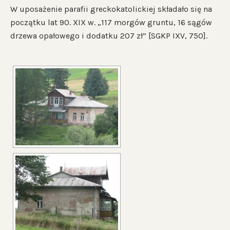
W uposażenie parafii greckokatolickiej składało się na
początku lat 90. XIX w. „117 morgów gruntu, 16 sągów
drzewa opałowego i dodatku 207 zł” [SGKP IXV, 750].