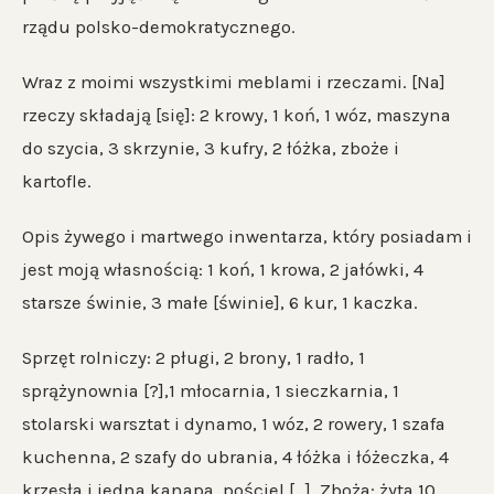
rządu polsko-demokratycznego.
Wraz z moimi wszystkimi meblami i rzeczami. [Na]
rzeczy składają [się]: 2 krowy, 1 koń, 1 wóz, maszyna
do szycia, 3 skrzynie, 3 kufry, 2 łóżka, zboże i
kartofle.
Opis żywego i martwego inwentarza, który posiadam i
jest moją własnością: 1 koń, 1 krowa, 2 jałówki, 4
starsze świnie, 3 małe [świnie], 6 kur, 1 kaczka.
Sprzęt rolniczy: 2 pługi, 2 brony, 1 radło, 1
sprążynownia [?],1 młocarnia, 1 sieczkarnia, 1
stolarski warsztat i dynamo, 1 wóz, 2 rowery, 1 szafa
kuchenna, 2 szafy do ubrania, 4 łóżka i łóżeczka, 4
krzesła i jedna kanapa, pościel […]. Zboża: żyta 10