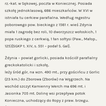
rz.‐kat. w Sękowej, poczta w Koniecznej. Posiada
szkołę jednoklasową, 686 mieszkańców. W XVI w
istniała tu cerkiew parafialna. Według regestru
poborowego pow. bieckiego z 1581 r. wieś Zdynia
miała 1 zagrodę bez roli, 10 dworzyszcz wołoskich, 1
popa ruskiego z cerkwią, 1 łan sołtysi (Paw., Małop.,
125)[SGKP t. XIV, s. 551 – podał S. Gal].
Żdynia – powiat gorlicki, posiada kościół parafialny
greckokatolicki i szkołę,
leży śród gór, na wzn. 490 mt., przy gościńcu z Gorlic
(23 km.) do Zborowa (Zborów) na Węgrzech. Na
wschód szczyt Kamienny Werch ma 696 mt. i
Jasionka 705 mt. Dolinę wsi przepływa potok
Konieczna, uchodzący do Ropy z praw. brzegu.