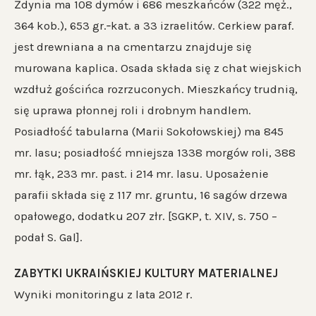
Żdynia ma 108 dymów i 686 meszkańców (322 męż.,
364 kob.), 653 gr.‐kat. a 33 izraelitów. Cerkiew paraf.
jest drewniana a na cmentarzu znajduje się
murowana kaplica. Osada składa się z chat wiejskich
wzdłuż gościńca rozrzuconych. Mieszkańcy trudnią,
się uprawa płonnej roli i drobnym handlem.
Posiadłość tabularna (Marii Sokołowskiej) ma 845
mr. lasu; posiadłość mniejsza 1338 morgów roli, 388
mr. łąk, 233 mr. past. i 214 mr. lasu. Uposażenie
parafii składa się z 117 mr. gruntu, 16 sagów drzewa
opałowego, dodatku 207 złr. [SGKP, t. XIV, s. 750 –
podał S. Gal].
ZABYTKI UKRAIŃSKIEJ KULTURY MATERIALNEJ
Wyniki monitoringu z lata 2012 r.