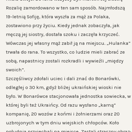
Rozalię zamordowano w ten sam sposób. Najmłodszą
19-letnią Sofiję, która wyszła za mąż za Polaka,
zostawiono przy życiu. Kiedy jednak zobaczyła, jak
męczą jej siostry, dostała szoku i zaczęła krzyczeć.
Wówczas jej własny mąż zabił ją na miejscu. „Hulanka”
trwała do rana. To wszystko, co ludzie mieli zabrać ze
sobą, napastnicy zostali rozkradli i wywieźli „między
swoich”.
Szczęśliwcy zdołali uciec i dali znać do Bonarówki,
odległej o 30 km, gdyż bliżej ukraińskiej wioski nie
było. W Bonarówce stacjonowała jednostka sowiecka, w
której byli też Ukraińcy. Od razu wysłano „karną”
kompanię, 20 wozów z końmi i żołnierzami oraz 20
uzbrojonych w tym dniu wiejskich chłopców. Koło
południa przyjechali na miejsce. Zastali straszny obraz: