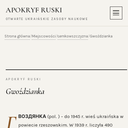
APOKRYF RUSKI
Menu
OTWARTE UKRAIŃSKIE ZASOBY NAUKOWE
Strona główna
Miejscowości
Łemkowszczyzna
/
/
/
Gwoździanka
APOKRYF RUSKI
Gwoździanka
Г
ВОЗДЯНКА
(pol. ) – do 1945 r. wieś ukraińska w
powiecie rzeszowskim. W 1939 r. liczyła 490