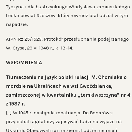
Tyczyna i dla Łustrzyckiego Władysława zamieszkałego
Lecka powiat Rzeszów, który również brał udział w tym
napadzie.
AIPN Rz 25/1529, Protokół przesłuchania podejrzanego
W. Grysa, 29 VI 1948 r., k. 13–14.
WSPOMNIENIA
Tłumaczenie na język polski relacji M. Chomiaka o
mordzie na Ukraińcach we wsi Gwoździanka,
zamieszczonej w kwartalniku „Łemkiwszczyna” nr 4
z 1987 r.
[…] W 1945 r. nastąpiła repatriacja. Do Bonarówki
przyjechali agitatorzy zapisywać ludzi na wyjazd na
Ukrainę. Obiecywali raj na ziemi. Ludzie nie mieli