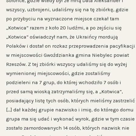
Sołonce, gdzie wtedy był ze mną Data Aleksander i
wszyscy, uzbrojeni, udaliśmy się na tę zbiórkę, gdzie
po przybyciu na wyznaczone miejsce czekał tam
„Kotwica” razem z koło 20 ludźmi, a po zejściu się
„Kotwica” oświadczył nam, że Ukraińcy mordują
Polaków i dostał on rozkaz przeprowadzenia pacyfikacji
w miejscowości Gwoździanka gmina Niebylec powiat
Rzeszów. Z tej zbiórki wszyscy udaliśmy się do wyżej
wymienionej miejscowości, gdzie zostaliśmy
podzieleni na 7 grup, do której wchodziło 7 osób i
przed samą wioską zatrzymaliśmy się, a „Kotwica”,
posiadający listę tych osób, których mieliśmy zastrzelić
[…] dał każdej grupie nazwisko i imię, do którego domu
grupa ma się udać i wykonać wyrok, gdzie w tym czasie
zostało zamordowanych 14 osób, których nazwisk nie