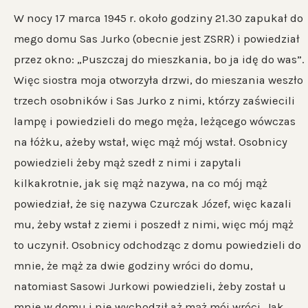
W nocy 17 marca 1945 r. około godziny 21.30 zapukał do
mego domu Sas Jurko (obecnie jest ZSRR) i powiedział
przez okno: „Puszczaj do mieszkania, bo ja idę do was”.
Więc siostra moja otworzyła drzwi, do mieszania weszło
trzech osobników i Sas Jurko z nimi, którzy zaświecili
lampę i powiedzieli do mego męża, leżącego wówczas
na łóżku, ażeby wstał, więc mąż mój wstał. Osobnicy
powiedzieli żeby mąż szedł z nimi i zapytali
kilkakrotnie, jak się mąż nazywa, na co mój mąż
powiedział, że się nazywa Czurczak Józef, więc kazali
mu, żeby wstał z ziemi i poszedł z nimi, więc mój mąż
to uczynił. Osobnicy odchodząc z domu powiedzieli do
mnie, że mąż za dwie godziny wróci do domu,
natomiast Sasowi Jurkowi powiedzieli, żeby został u
mnie w domu i nie wychodził aż mąż mój wróci. Jak