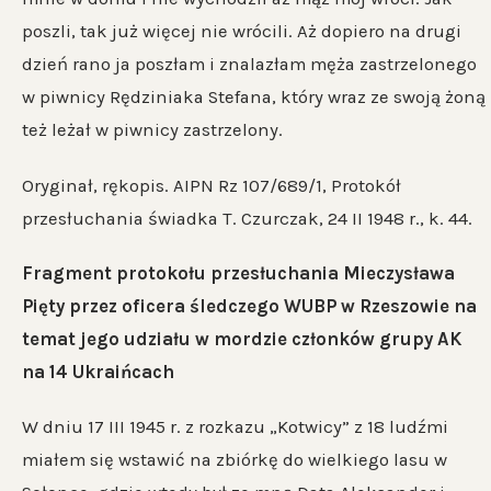
poszli, tak już więcej nie wrócili. Aż dopiero na drugi
dzień rano ja poszłam i znalazłam męża zastrzelonego
w piwnicy Rędziniaka Stefana, który wraz ze swoją żoną
też leżał w piwnicy zastrzelony.
Oryginał, rękopis. AIPN Rz 107/689/1, Protokół
przesłuchania świadka T. Czurczak, 24 II 1948 r., k. 44.
Fragment protokołu przesłuchania Mieczysława
Pięty przez oficera śledczego WUBP w Rzeszowie na
temat jego udziału w mordzie członków grupy AK
na 14 Ukraińcach
W dniu 17 III 1945 r. z rozkazu „Kotwicy” z 18 ludźmi
miałem się wstawić na zbiórkę do wielkiego lasu w