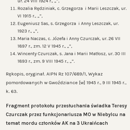
ur. 24 VIII 1924 r., „”,
Rozalia Rędziniak, c. Grzegorza i Marii Leszczak, ur.
VI 1915 r., „”,
Eugeniusz Sas, s. Grzegorza i Anny Leszczak, ur.
1923 r., „”,
Maria Naczas, c. Józefa i Anny Czurczak, ur. 26 VII
1897 r., zm. 12 V 1945 r., „”,
Wincenty Czurczak, s. Jana i Marii Matłosz, ur. 30 III
1893 r., zm. 9 VIII 1945 r., „”.
Rękopis, oryginał. AIPN Rz 107/689/1, Wykaz
pomordowanych w Gwoździance [w] 1945 r., 9 III 1945 r.,
k. 63.
Fragment protokołu przesłuchania świadka Teresy
Czurczak przez funkcjonariusza MO w Niebylcu na
temat mordu członków AK na 3 Ukraińcach