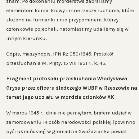
znam. Po dokonaniu morderstwa zabraliśmy
elementom konie, krowy i inne rzeczy ruchome, które
złożono na furmanki i nie przypominam, którzy
członkowie pojechali, natomiast my udaliśmy się w
innym kierunku.
Odpis, maszynopis. IPN Rz 050/1845, Protokół
przesłuchania M. Pięty, 15 VIII 1951 r., k
.
45.
Fragment protokołu przesłuchania Władysława
Grysa przez oficera śledczego WUBP w Rzeszowie na
temat jego udziału w mordzie członków AK
W marcu 1945 r., dnia nie pamiętam, brałem udział w
zamordowaniu 14 osób narodowości polskiej [powinno
być: ukraińskiej] w gromadzie Gwoździanka powiat