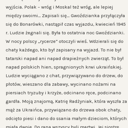
wyjścia. Polak – wróg i Moskal też wróg, ale lepiej
między swoimi… Zapisali się… Gwoździanka przyłączyła
się do Bonarówki, nastąpił czas wyjazdu, kwiecień 1945
r. Ludzie żegnali się. Była to ostatnia noc Gwoździanki.
W nocy polscy „rycerze” otoczyli wieś. Wdzierali się do
chaty każdego, kto był zapisany na wyjazd. To nie był
tatarski napad ani napad drapieżnych zwierząt. To był
napad polskich hien, spragnionych krwi ukraińskiej.
Ludzie wyciągano z chat, przywiązywano do drzew, do
płotów, wieszano dla zabawy, wycinano nożami na
piersiach tryzuby i krzyże, odcinano ręce, podcinano
gardła. Moją znajomą, Katrię Radżyniak, która wyszła za
mąż za Ukraińca, przywiązano do drzewa obok chaty,
odcięto piesi i dano do ssania małym dzieciom, których
miała dwoje. Do rana wszyscy byli martwi. Jej siostrę