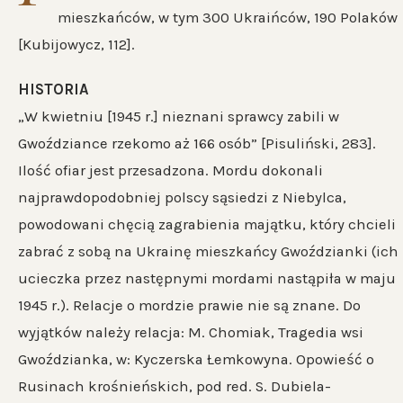
mieszkańców, w tym 300 Ukraińców, 190 Polaków
[Kubijowycz, 112].
HISTORIA
„W kwietniu [1945 r.] nieznani sprawcy zabili w
Gwoździance rzekomo aż 166 osób” [Pisuliński, 283].
Ilość ofiar jest przesadzona. Mordu dokonali
najprawdopodobniej polscy sąsiedzi z Niebylca,
powodowani chęcią zagrabienia majątku, który chcieli
zabrać z sobą na Ukrainę mieszkańcy Gwoździanki (ich
ucieczka przez następnymi mordami nastąpiła w maju
1945 r.). Relacje o mordzie prawie nie są znane. Do
wyjątków należy relacja: M. Chomiak, Tragedia wsi
Gwoździanka, w: Kyczerska Łemkowyna. Opowieść o
Rusinach krośnieńskich, pod red. S. Dubiela-