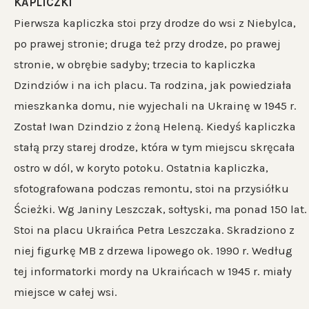
KAPLICZKI
Pierwsza kapliczka stoi przy drodze do wsi z Niebylca,
po prawej stronie; druga też przy drodze, po prawej
stronie, w obrębie sadyby; trzecia to kapliczka
Dzindziów i na ich placu. Ta rodzina, jak powiedziała
mieszkanka domu, nie wyjechali na Ukrainę w 1945 r.
Został Iwan Dzindzio z żoną Heleną. Kiedyś kapliczka
stałą przy starej drodze, która w tym miejscu skręcała
ostro w dól, w koryto potoku. Ostatnia kapliczka,
sfotografowana podczas remontu, stoi na przysiółku
Ścieżki. Wg Janiny Leszczak, sołtyski, ma ponad 150 lat.
Stoi na placu Ukraińca Petra Leszczaka. Skradziono z
niej figurkę MB z drzewa lipowego ok. 1990 r. Według
tej informatorki mordy na Ukraińcach w 1945 r. miały
miejsce w całej wsi.