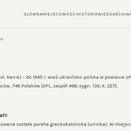
GŁÓWNA
MIEJSCOWOŚCI
HISTORIA
WIDEO
ARCHIW
ie
pol. Kanie) – do 1945 r. wieś ukraińsko-polska w powiecie 
ców, 748 Polaków [APL, zespół 498, sygn. 139, k. 227].
afii
ygowana została parafia greckokatolicka (unicka). W miejs