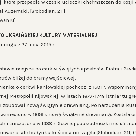
, która przepadła w czasie ucieczki chełmszczan do Rosji w
ł Kuzemski. [Słobodian, 211].
owaniu]
O UKRAIŃSKIEJ KULTURY MATERIALNEJ
ringu z 27 lipca 2015 r.
dstawie miejsce po cerkwi świętych apostołów Piotra i Pawł
etrów bliżej do bramy wejściowej.
ianka o cerkwi kaniowskiej pochodzi z 1531 r. Wspominany 
ej Metropolii Kijowskiej. W latach 1677-1749 istniał tu gr
si zbudował nową świątynie drewnianą. Po narzucenia Ru
i wzniesiono w 1896 r. nową świątynię drewnianą. Została
 i zniszczona w 1938 r. (losy jej poprzedniczki nie są zna
tuowana, ale budynku kościoła nie zajęła [Słobodian, 211]