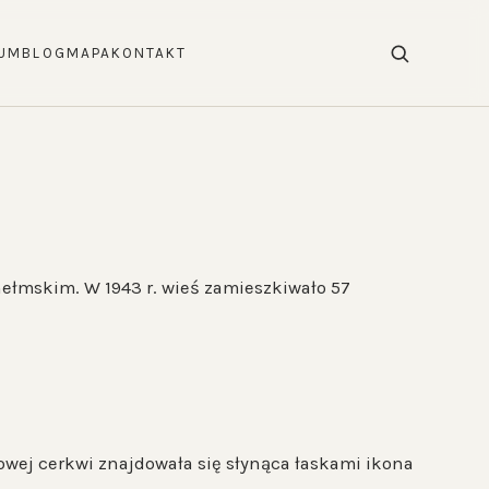
UM
BLOG
MAPA
KONTAKT
chełmskim. W 1943 r. wieś zamieszkiwało 57
cowej cerkwi znajdowała się słynąca łaskami ikona