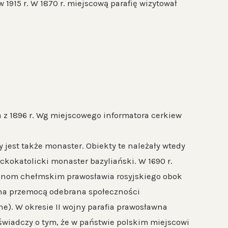
 1915 r. W 1870 r. miejscową parafię wizytował
a z 1896 r. Wg miejscowego informatora cerkiew
jest także monaster. Obiekty te należały wtedy
eckokatolicki monaster bazyliański. W 1690 r.
sinom chełmskim prawosławia rosyjskiego obok
 ona przemocą odebrana społeczności
ne). W okresie II wojny parafia prawosławna
 (świadczy o tym, że w państwie polskim miejscowi