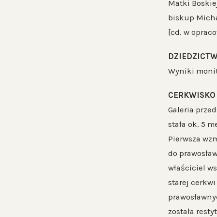
Matki Boskiej
biskup Micha
[cd. w oprac
DZIEDZICTW
Wyniki monito
CERKWISKO
Galeria prze
stała ok. 5 m
Pierwsza wzm
do prawosławn
właściciel w
starej cerkw
prawosławnych
została resty