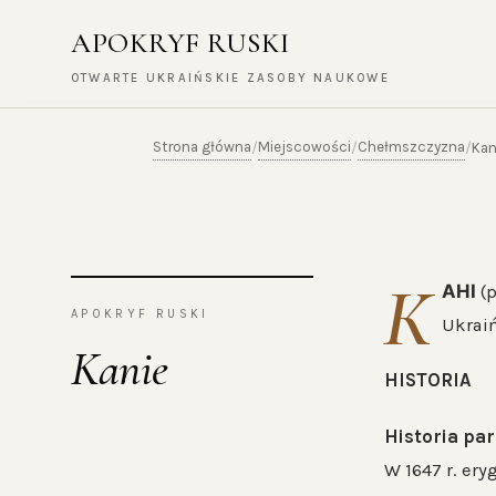
APOKRYF RUSKI
OTWARTE UKRAIŃSKIE ZASOBY NAUKOWE
Strona główna
Miejscowości
Chełmszczyzna
/
/
/
Kan
К
АНІ
(
APOKRYF RUSKI
Ukraiń
Kanie
HISTORIA
Historia par
W 1647 r. er