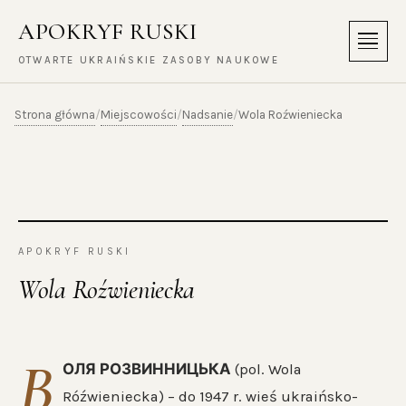
APOKRYF RUSKI
Menu
OTWARTE UKRAIŃSKIE ZASOBY NAUKOWE
Strona główna
Miejscowości
Nadsanie
/
/
/
Wola Roźwieniecka
APOKRYF RUSKI
Wola Roźwieniecka
В
ОЛЯ РОЗВИННИЦЬКА
(pol. Wola
Róźwieniecka) – do 1947 r. wieś ukraińsko-