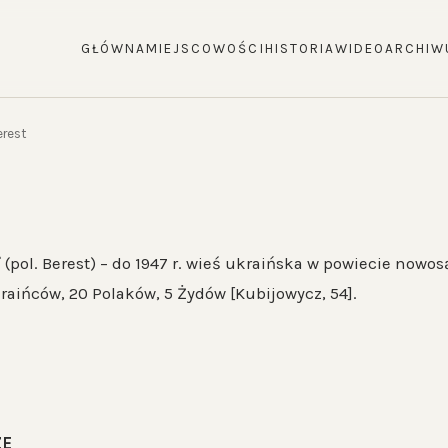
GŁÓWNA
MIEJSCOWOŚCI
HISTORIA
WIDEO
ARCHIW
erest
Т
(pol. Berest) – do 1947 r. wieś ukraińska w powiecie nowo
raińców, 20 Polaków, 5 Żydów [Kubijowycz, 54].
ZE