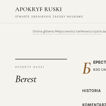
APOKRYF RUSKI
OTWARTE UKRAIŃSKIE ZASOBY NAUKOWE
Strona główna
Miejscowości
Łemkowszczyzna
/
/
/
B
Б
ЕРЕС
APOKRYF RUSKI
630 Uk
Berest
HISTORIA
KOMENTAR