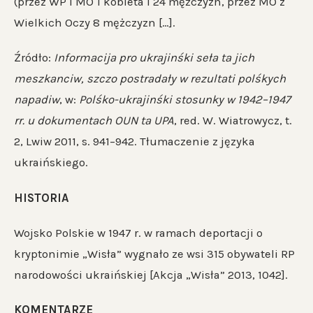
(przez WP i MO 1 kobieta i 24 mężczyzn, przez MO z
Wielkich Oczy 8 mężczyzn […].
Źródło:
Informacija pro ukrajinśki seła ta jich
meszkanciw, szczo postradały w rezultati polśkych
napadiw
, w:
Polśko-ukrajinśki stosunky w 1942–1947
rr. u dokumentach OUN ta UPA
, red. W. Wiatrowycz, t.
2, Lwiw 2011, s. 941–942. Tłumaczenie z języka
ukraińskiego.
HISTORIA
Wojsko Polskie w 1947 r. w ramach deportacji o
kryptonimie „Wisła” wygnało ze wsi 315 obywateli RP
narodowości ukraińskiej [Akcja „Wisła” 2013, 1042].
KOMENTARZE