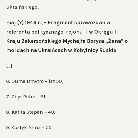
ukraińskiego.
maj (?) 1946 r., – Fragment sprawozdania
referenta politycznego rejonu II w Okręgu II
Kraju Zakerzońskiego Mychajła Borysa „Żana” o
mordach na Ukraińcach w Kobylniсy Ruskiej
[…]
6. Duma Dmytro – lat 50;
7. Zbyr Petro – 31;
8. Kałita Stepan – 40;
9. Kostyk Anna – 55;