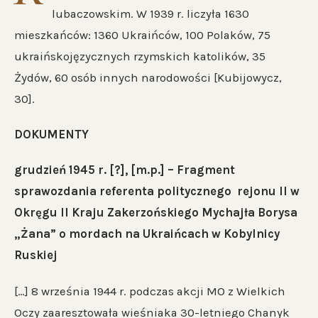
lubaczowskim. W 1939 r. liczyła 1630
mieszkańców: 1360 Ukraińców, 100 Polaków, 75
ukraińskojęzycznych rzymskich katolików, 35
Żydów, 60 osób innych narodowości [Kubijowycz,
30].
DOKUMENTY
grudzień 1945 r. [?], [m.p.] – Fragment
sprawozdania referenta politycznego rejonu II w
Okręgu II Kraju Zakerzońskiego Mychajła Borysa
„Żana” o mordach na Ukraińcach w Kobylnicy
Ruskiej
[…] 8 września 1944 r. podczas akcji MO z Wielkich
Oczy zaaresztowała wieśniaka 30-letniego Chanyk