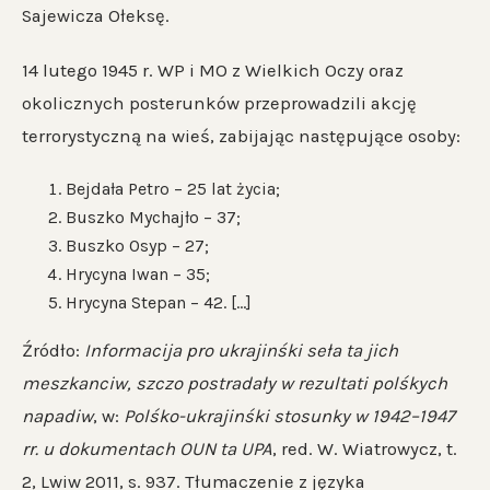
Sajewicza Ołeksę.
14 lutego 1945 r. WP i MO z Wielkich Oczy oraz
okolicznych posterunków przeprowadzili akcję
terrorystyczną na wieś, zabijając następujące osoby:
Bejdała Petro – 25 lat życia;
Buszko Mychajło – 37;
Buszko Osyp – 27;
Hrycyna Iwan – 35;
Hrycyna Stepan – 42. […]
Źródło:
Informacija pro ukrajinśki seła ta jich
meszkanciw, szczo postradały w rezultati polśkych
napadiw
, w:
Polśko-ukrajinśki stosunky w 1942–1947
rr. u dokumentach OUN ta UPA
, red. W. Wiatrowycz, t.
2, Lwiw 2011, s. 937. Tłumaczenie z języka