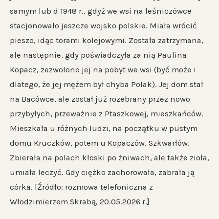
samym lub d 1948 r., gdyż we wsi na leśniczówce
stacjonowało jeszcze wojsko polskie. Miała wrócić
pieszo, idąc torami kolejowymi. Została zatrzymana,
ale następnie, gdy poświadczyła za nią Paulina
Kopacz, zezwolono jej na pobyt we wsi (być może i
dlatego, że jej mężem był chyba Polak). Jej dom stał
na Bacówce, ale został już rozebrany przez nowo
przybyłych, przeważnie z Ptaszkowej, mieszkańców.
Mieszkała u różnych ludzi, na początku w pustym
domu Kruczków, potem u Kopaczów, Szkwarłów.
Zbierała na polach kłoski po żniwach, ale także zioła,
umiała leczyć. Gdy ciężko zachorowała, zabrała ją
córka. [Źródło: rozmowa telefoniczna z
Włodzimierzem Skrabą, 20.05.2026 r.]