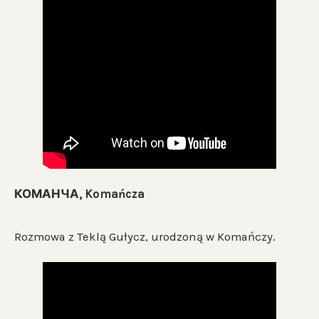
КОМАНЧА, Komańcza
Rozmowa z Teklą Gułycz, urodzoną w Komańczy.