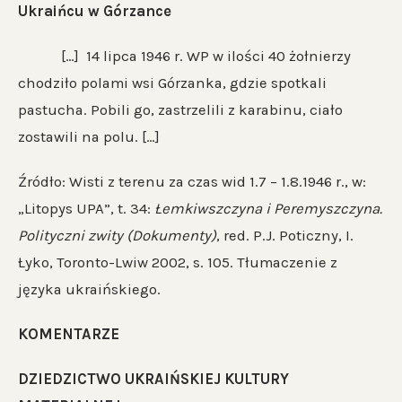
Ukraińcu w Górzance
[…] 14 lipca 1946 r. WP w ilości 40 żołnierzy
chodziło polami wsi Górzanka, gdzie spotkali
pastucha. Pobili go, zastrzelili z karabinu, ciało
zostawili na polu. […]
Źródło: Wisti z terenu za czas wid 1.7 – 1.8.1946 r., w:
„Litopys UPA”, t. 34:
Łemkiwszczyna i Peremyszczyna.
Polityczni zwity (Dokumenty)
, red. P.J. Poticzny, I.
Łyko, Toronto-Lwiw 2002, s. 105. Tłumaczenie z
języka ukraińskiego.
KOMENTARZE
DZIEDZICTWO UKRAIŃSKIEJ KULTURY