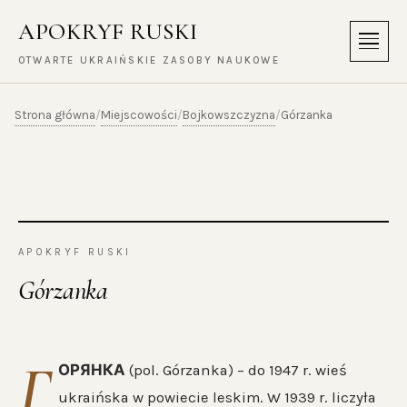
APOKRYF RUSKI
Menu
OTWARTE UKRAIŃSKIE ZASOBY NAUKOWE
Strona główna
Miejscowości
Bojkowszczyzna
/
/
/
Górzanka
APOKRYF RUSKI
Górzanka
Г
ОРЯНКА
(pol. Górzanka) – do 1947 r. wieś
ukraińska w powiecie leskim. W 1939 r. liczyła