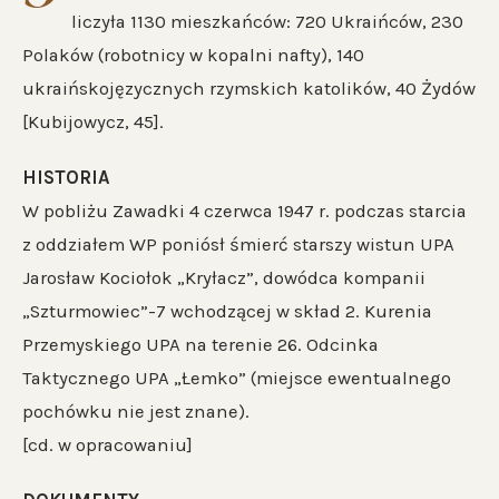
liczyła 1130 mieszkańców: 720 Ukraińców, 230
Polaków (robotnicy w kopalni nafty), 140
ukraińskojęzycznych rzymskich katolików, 40 Żydów
[Kubijowycz, 45].
HISTORIA
W pobliżu Zawadki 4 czerwca 1947 r. podczas starcia
z oddziałem WP poniósł śmierć starszy wistun UPA
Jarosław Kociołok „Kryłacz”, dowódca kompanii
„Szturmowiec”-7 wchodzącej w skład 2. Kurenia
Przemyskiego UPA na terenie 26. Odcinka
Taktycznego UPA „Łemko” (miejsce ewentualnego
pochówku nie jest znane).
[cd. w opracowaniu]