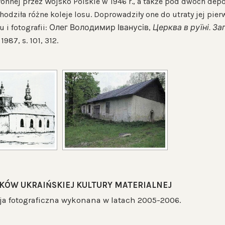
łonnej przez Wojsko Polskie w 1946 r., a także pod dwóch dep
hodziła różne koleje losu. Doprowadziły one do utraty jej pie
u i fotografii: Олег Володимир Іванусів,
Церква в руїні. З
1987, s. 101, 312.
KÓW UKRAIŃSKIEJ KULTURY MATERIALNEJ
 fotograficzna wykonana w latach 2005-2006.