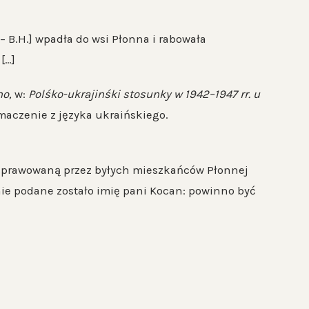
B.H.] wpadła do wsi Płonna i rabowała
[…]
ho,
w:
Polśko-ukrajinśki stosunky w 1942–1947 rr. u
Tłumaczenie z języka ukraińskiego.
ą sprawowaną przez byłych mieszkańców Płonnej
nie podane zostało imię pani Kocan: powinno być