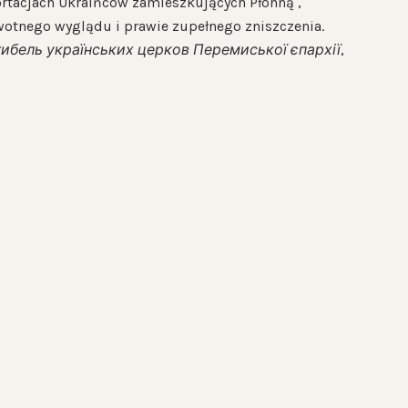
ortacjach Ukraińców zamieszkujących Płonną ,
rwotnego wyglądu i prawie zupełnego zniszczenia.
агибель українських церков Перемиської єпархії
,