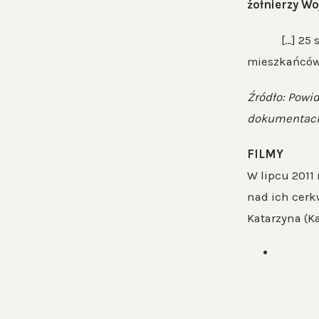
żołnierzy W
[…] 25 stycz
mieszkańców. 
Źródło: Powi
dokumentach
FILMY
W lipcu 2011
nad ich cerk
Katarzyna (Ka