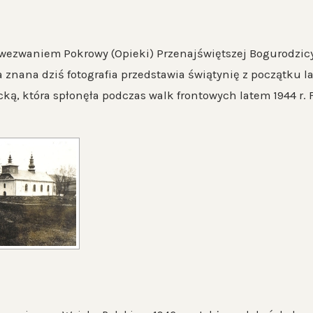
wezwaniem Pokrowy (Opieki) Przenajświętszej Bogurodzic
a znana dziś fotografia przedstawia świątynię z początku l
cką, która spłonęła podczas walk frontowych latem 1944 r. 