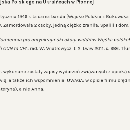
ojska Polskiego na Ukraińcach w Płonnej
nia 1946 r. ta sama banda [Wojsko Polskie z Bukowska – 
Zamordowała 2 osoby, jedną ciężko zraniła. Spalili 1 dom. 
domłennia pro antyukrajinśki akciji widdiliw Wijśka polśko
 OUN ta UPA
, red. W. Wiatrowycz, t. 2, Lwiw 2011, s. 986. 
 r. wykonane zostały zapisy wydarzeń związanych z opiek
wią, a także ich wspomnienia. UWAGA: w opisie filmu błęd
teryna), a nie Anna.