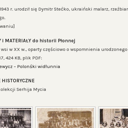
943 r. urodził się Dymitr Stećko, ukraiński malarz, rzeźbia
go.
owaniu]
 MATERIAŁY do historii Płonnej
ii wsi w XX w., oparty częściowo o wspomnienia urodzonego
17, 424 KB, plik PDF:
ewycz – Polonśki widłunnia
 HISTORYCZNE
kolekcji Serhija Mycia