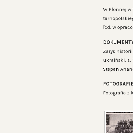
W Płonnej w 1
tarnopolskie
[cd. w oprac
DOKUMENTY i
Zarys histor
ukraiński, s. 
Stepan Anan
FOTOGRAFIE
Fotografie z 