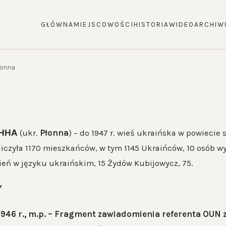
GŁÓWNA
MIEJSCOWOŚCI
HISTORIA
WIDEO
ARCHIW
łonna
ННА
(ukr.
Płonna
) – do 1947 r. wieś ukraińska w powieci
liczyła 1170 mieszkańców, w tym 1145 Ukraińców, 10 osób
ień w języku ukraińskim, 15 Żydów Kubijowycz, 75.
Y
 1946 r., m.p. – Fragment zawiadomienia referenta OUN 