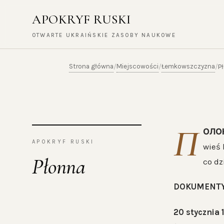
APOKRYF RUSKI
OTWARTE UKRAIŃSKIE ZASOBY NAUKOWE
Strona główna
Miejscowości
Łemkowszczyzna
/
/
/
P
П
ОЛО
APOKRYF RUSKI
wieś 
Płonna
co dz
DOKUMENT
20 stycznia