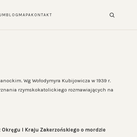
UM
BLOG
MAPA
KONTAKT
e sanockim. Wg Wołodymyra Kubijowicza w 1939 r.
 wyznania rzymskokatolickiego rozmawiających na
z Okręgu I Kraju Zakerzońskiego o mordzie