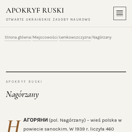
APOKRYF RUSKI
Menu
OTWARTE UKRAIŃSKIE ZASOBY NAUKOWE
Strona główna
Miejscowości
Łemkowszczyzna
/
/
/
Nagórzany
APOKRYF RUSKI
Nagórzany
Н
АГОРЯНИ
(pol. Nagórzany) – wieś polska w
powiecie sanockim. W 1939 r. liczyła 460