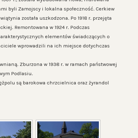
mi byli Zamojscy i lokalna społeczność. Cerkiew
iątynia została uszkodzona. Po 1918 r. przejęta
lickiej. Remontowana w 1924 r. Podczas
 charakterystycznych elementów świadczących o
ciciele wprowadzili na ich miejsce dotychczas
ewnianą. Zburzona w 1938 r. w ramach państwowej
owym Podlasiu.
ężpolu są barokowa chrzcielnica oraz żyrandol