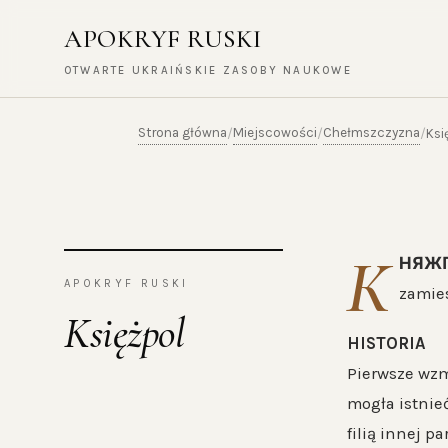
APOKRYF RUSKI
OTWARTE UKRAIŃSKIE ZASOBY NAUKOWE
Strona główna
Miejscowości
Chełmszczyzna
/
/
/
Ksi
К
НЯЖ
APOKRYF RUSKI
zamies
Księżpol
HISTORIA
Pierwsze wzm
mogła istnie
filią innej p