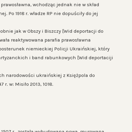
o prawosławna, wchodząc jednak nie w skład
ej. Po 1918 r. władze RP nie dopuściły do jej
bnie jak w Obszy i Biszczy [Wid deportacji do
onowała reaktywowana parafia prawosławna
posterunek niemieckiej Policji Ukraińskiej, który
rtyzanckich i band rabunkowych [Wid deportaciji
ch narodowości ukraińskiej z Księżpola do
 r. w: Misiło 2013, 1018.
w 1507 r., została wybudowana nowa, murowana