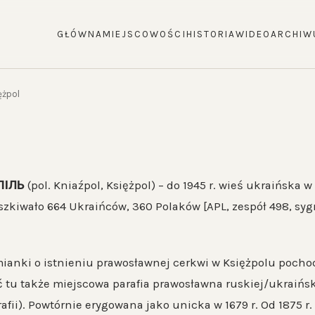
GŁÓWNA
MIEJSCOWOŚCI
HISTORIA
WIDEO
ARCHIW
ężpol
ПІЛЬ
(pol. Kniaźpol, Księżpol) – do 1945 r. wieś ukraińska 
zkiwało 664 Ukraińców, 360 Polaków [APL, zespół 498, sygn.
ianki o istnieniu prawosławnej cerkwi w Księżpolu pocho
ć tu także miejscowa parafia prawosławna ruskiej/ukraiński
arafii). Powtórnie erygowana jako unicka w 1679 r. Od 1875 r