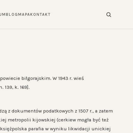
UM
BLOG
MAPA
KONTAKT
w powiecie biłgorajskim. W 1943 r. wieś
 139, k. 169].
dzą z dokumentów podatkowych z 1507 r., a zatem
ej metropolii kijowskiej (cerkiew mogła być też
. księżpolska parafia w wyniku likwidacji unickiej