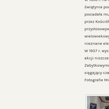
świątynia po
posiadała mu
przez Kościół
przystosowyw
wielowiekowy
nieznane ele
W 1937 r. wy
akcji niszcz
Zabytkowymi 
sięgający cz
Fotografie M