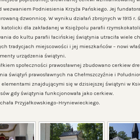
d wezwaniem Podniesienia Krzyża Pańskiego. Jej fundatora
rowaną dzwonnicę. W wyniku działań zbrojnych w 1915 r. św
 katolicki dla zakładanej w Księżpolu parafii rzymskokato
ania do kultu parafii łacińskiej świątynia utraciła wiele
ch tradycjach miejscowości i jej mieszkańców – nowi właś
menty urządzenia świątyni.
siłkiem społeczności prawosławnej zbudowano cerkiew dr
enia świątyń prawosławnych na Chełmszczyźnie i Południ
elementami znajdującymi się w dzisiejszej świątyni w Ksi
asów gdy świątynia funkcjonowała jako cerkiew.
ichała Przyjałkowskiego-Hryniewieckiego.