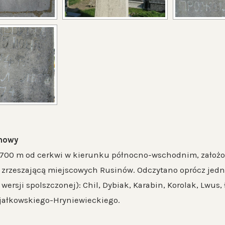
nowy
 700 m od cerkwi w kierunku północno-wschodnim, założony
zrzeszającą miejscowych Rusinów. Odczytano oprócz jedne
wersji spolszczonej): Chil, Dybiak, Karabin, Korolak, Lwus,
jałkowskiego-Hryniewieckiego.