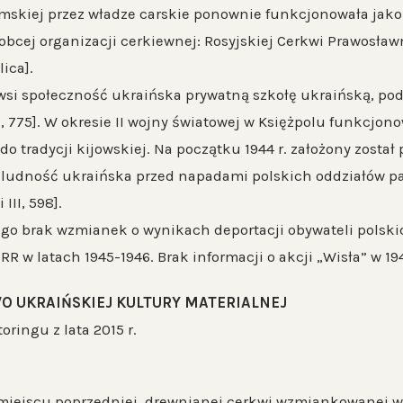
łmskiej przez władze carskie ponownie funkcjonowała jak
 obcej organizacji cerkiewnej: Rosyjskiej Cerkwi Prawosławn
lica].
 wsi społeczność ukraińska prywatną szkołę ukraińską, podo
III, 775]. W okresie II wojny światowej w Księżpolu funkcj
o tradycji kijowskiej. Na początku 1944 r. założony został 
 ludność ukraińska przed napadami polskich oddziałów pa
 III, 598].
ego brak wzmianek o wynikach deportacji obywateli polski
RR w latach 1945-1946. Brak informacji o akcji „Wisła” w 1947
O UKRAIŃSKIEJ KULTURY MATERIALNEJ
ringu z lata 2015 r.
 miejscu poprzedniej, drewnianej cerkwi wzmiankowanej 