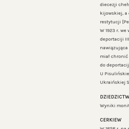
diecezji che
kijowskiej, a
restytucji [Pe
W 1923 r. we
deportaciji 
nawiązująca d
miał chronić
do deportaciji
U Pisuliński
Ukraińskiej S
DZIEDZICTW
Wyniki monito
CERKIEW
W 1858 r. na