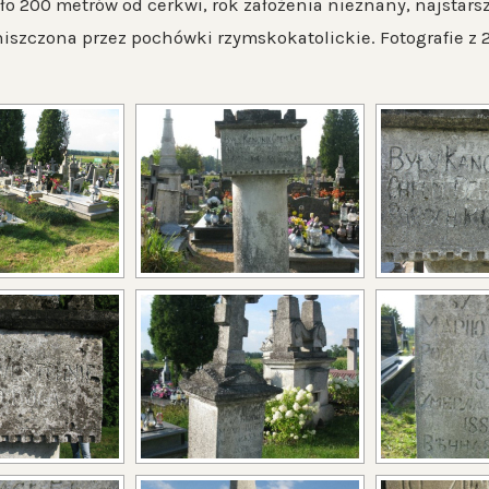
ło 200 metrów od cerkwi, rok założenia nieznany, najstar
iszczona przez pochówki rzymskokatolickie. Fotografie z 