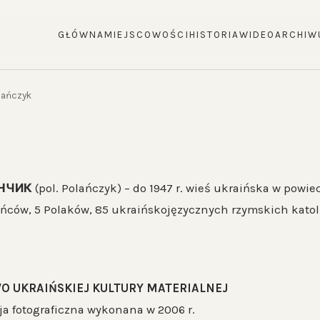
GŁÓWNA
MIEJSCOWOŚCI
HISTORIA
WIDEO
ARCHIW
lańczyk
НЧИК
(pol. Polańczyk) – do 1947 r. wieś ukraińska w powie
ńców, 5 Polaków, 85 ukraińskojęzycznych rzymskich katoli
O UKRAIŃSKIEJ KULTURY MATERIALNEJ
 fotograficzna wykonana w 2006 r.